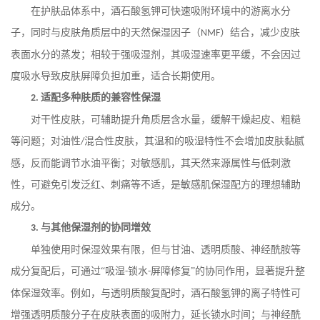
在护肤品体系中，酒石酸氢钾可快速吸附环境中的游离水分
子，同时与皮肤角质层中的天然保湿因子（
）结合，减少皮肤
NMF
表面水分的蒸发；相较于强吸湿剂，其吸湿速率更平缓，不会因过
度吸水导致皮肤屏障负担加重，适合长期使用。
适配多种肤质的兼容性保湿
2.
对干性皮肤，可辅助提升角质层含水量，缓解干燥起皮、粗糙
等问题；对油性
混合性皮肤，其温和的吸湿特性不会增加皮肤黏腻
/
感，反而能调节水油平衡；对敏感肌，其天然来源属性与低刺激
性，可避免引发泛红、刺痛等不适，是敏感肌保湿配方的理想辅助
成分。
与其他保湿剂的协同增效
3.
单独使用时保湿效果有限，但与甘油、透明质酸、神经酰胺等
成分复配后，可通过
“吸湿
锁水
屏障修复”的协同作用，显著提升整
-
-
体保湿效率。例如，与透明质酸复配时，酒石酸氢钾的离子特性可
增强透明质酸分子在皮肤表面的吸附力，延长锁水时间；与神经酰