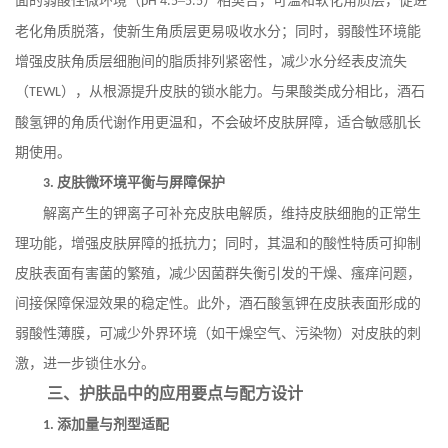
面的弱酸性微环境（
–
）相契合，可温和软化角质层，促进
pH 4.5
5.5
老化角质脱落，使新生角质层更易吸收水分；同时，弱酸性环境能
增强皮肤角质层细胞间的脂质排列紧密性，减少水分经表皮流失
（
），从根源提升皮肤的锁水能力。与果酸类成分相比，酒石
TEWL
酸氢钾的角质代谢作用更温和，不会破坏皮肤屏障，适合敏感肌长
期使用。
皮肤微环境平衡与屏障保护
3.
解离产生的钾离子可补充皮肤电解质，维持皮肤细胞的正常生
理功能，增强皮肤屏障的抵抗力；同时，其温和的酸性特质可抑制
皮肤表面有害菌的繁殖，减少因菌群失衡引发的干燥、瘙痒问题，
间接保障保湿效果的稳定性。此外，酒石酸氢钾在皮肤表面形成的
弱酸性薄膜，可减少外界环境（如干燥空气、污染物）对皮肤的刺
激，进一步锁住水分。
三、护肤品中的应用要点与配方设计
添加量与剂型适配
1.