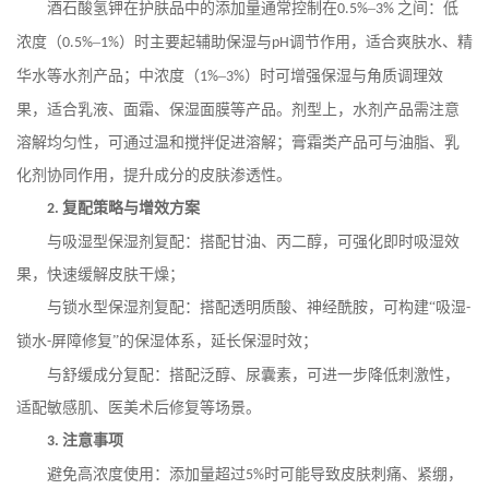
酒石酸氢钾在护肤品中的添加量通常控制在
–
之间：低
0.5%
3%
浓度（
–
）时主要起辅助保湿与
调节作用，适合爽肤水、精
0.5%
1%
pH
华水等水剂产品；中浓度（
–
）时可增强保湿与角质调理效
1%
3%
果，适合乳液、面霜、保湿面膜等产品。剂型上，水剂产品需注意
溶解均匀性，可通过温和搅拌促进溶解；膏霜类产品可与油脂、乳
化剂协同作用，提升成分的皮肤渗透性。
复配策略与增效方案
2.
与吸湿型保湿剂复配：搭配甘油、丙二醇，可强化即时吸湿效
果，快速缓解皮肤干燥；
与锁水型保湿剂复配：搭配透明质酸、神经酰胺，可构建
“吸湿
-
锁水
屏障修复”的保湿体系，延长保湿时效；
-
与舒缓成分复配：搭配泛醇、尿囊素，可进一步降低刺激性，
适配敏感肌、医美术后修复等场景。
注意事项
3.
避免高浓度使用：添加量超过
时可能导致皮肤刺痛、紧绷，
5%