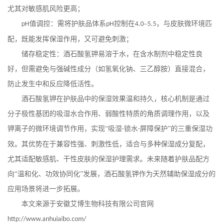
尤其对敏感肌风险更高；
值调控：需将护肤品体系
控制在
–
，与皮肤微环境匹
pH
pH
4.0
5.5
配，既能发挥保湿作用，又可避免刺激；
储存稳定性：酒石酸氢钾易溶于水，在含水制剂中稳定性良
好，但需避免与强碱性成分（如氢氧化钠、三乙醇胺）直接混合，
防止发生中和反应降低活性。
酒石酸氢钾在护肤品中的保湿效果温和持久，核心机制是通过
分子极性基团的吸湿水合作用、弱酸性特质的角质调理作用，以及
钾离子的微环境调节作用，实现
“吸湿
锁水
屏障保护”的三重保湿功
-
-
效。其优势在于兼容性强、刺激性低，适合与多种保湿成分复配，
尤其适配敏感肌、干性皮肤的保湿护理需求。未来随着护肤品配方
向“温和化、功效协同化”发展，酒石酸氢钾作为天然辅助保湿成分的
应用场景将进一步拓展。
本文来源于安徽艾博生物科技有限公司官网
http://www.anhuiaibo.com/