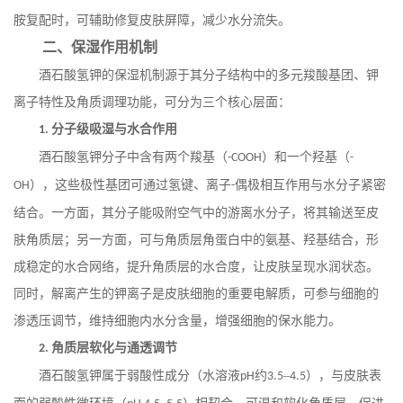
胺复配时，可辅助修复皮肤屏障，减少水分流失。
二、保湿作用机制
酒石酸氢钾的保湿机制源于其分子结构中的多元羧酸基团、钾
离子特性及角质调理功能，可分为三个核心层面：
分子级吸湿与水合作用
1.
酒石酸氢钾分子中含有两个羧基（
）和一个羟基（
-COOH
-
），这些极性基团可通过氢键、离子
偶极相互作用与水分子紧密
OH
-
结合。一方面，其分子能吸附空气中的游离水分子，将其输送至皮
肤角质层；另一方面，可与角质层角蛋白中的氨基、羟基结合，形
成稳定的水合网络，提升角质层的水合度，让皮肤呈现水润状态。
同时，解离产生的钾离子是皮肤细胞的重要电解质，可参与细胞的
渗透压调节，维持细胞内水分含量，增强细胞的保水能力。
角质层软化与通透调节
2.
酒石酸氢钾属于弱酸性成分（水溶液
约
–
），与皮肤表
pH
3.5
4.5