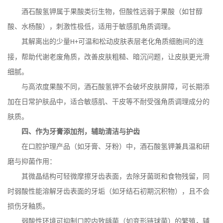
酒石酸氢钾属于果酸类衍生物，但酸性远弱于果酸（如甘醇
酸、水杨酸），刺激性极低，适用于敏感肌角质调理。
其解离出的少量
可温和松动皮肤表层老化角质细胞间的连
H+
接，帮助代谢老废角质，改善皮肤粗糙、暗沉问题，让皮肤更光滑
细腻。
与高浓度果酸不同，酒石酸氢钾不会破坏皮肤屏障，可长期添
加在日常护肤品中，适合敏感肌、干皮等不耐受强角质调理成分的
肤质。
四、作为牙膏添加剂，辅助清洁与护齿
在口腔护理产品（如牙膏、牙粉）中，酒石酸氢钾兼具温和研
磨与抑菌作用：
其微晶结构可轻微摩擦牙齿表面，去除牙菌斑和食物残留，同
时弱酸性能溶解牙齿表面的牙垢（如牙结石初期沉积物），且不会
损伤牙釉质。
弱酸性环境可抑制口腔内致龋菌（如变形链球菌）的繁殖，辅