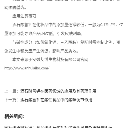
助预防龋齿。
应用注意事项
酒石酸氢钾在化妆品中的添加量通常较低，一般为
，过
0.1%~2%
量添加可能导致产品
过低，引发皮肤刺痛。
pH
与碱性成分（如氢氧化钾、三乙醇胺）复配时需控制比例，避
免发生中和反应产生沉淀，影响产品质地。
本文来源于安徽艾博生物科技有限公司官网
http://www.anhuiaibo.com/
上一篇：
酒石酸氢钾在医药领域的应用及其药理作用
下一篇：
酒石酸氢钾在酸性食品中的酸味调节作用
相关新闻：
国标级原料标准：食品级酒石酸钾钠的重金属与杂质限量明细