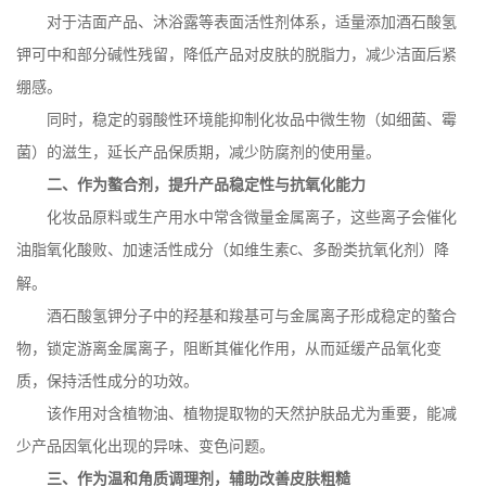
对于洁面产品、沐浴露等表面活性剂体系，适量添加酒石酸氢
钾可中和部分碱性残留，降低产品对皮肤的脱脂力，减少洁面后紧
绷感。
同时，稳定的弱酸性环境能抑制化妆品中微生物（如细菌、霉
菌）的滋生，延长产品保质期，减少防腐剂的使用量。
二、作为螯合剂，提升产品稳定性与抗氧化能力
化妆品原料或生产用水中常含微量金属离子，这些离子会催化
油脂氧化酸败、加速活性成分（如维生素
、多酚类抗氧化剂）降
C
解。
酒石酸氢钾分子中的羟基和羧基可与金属离子形成稳定的螯合
物，锁定游离金属离子，阻断其催化作用，从而延缓产品氧化变
质，保持活性成分的功效。
该作用对含植物油、植物提取物的天然护肤品尤为重要，能减
少产品因氧化出现的异味、变色问题。
三、作为温和角质调理剂，辅助改善皮肤粗糙