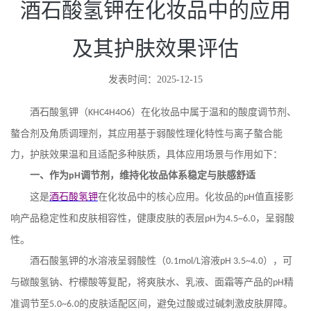
酒石酸氢钾在化妆品中的应用
及其护肤效果评估
发表时间：2025-12-15
酒石酸氢钾（
）在化妆品中属于温和的酸度调节剂、
KHC4H4O6
螯合剂及角质调理剂，其应用基于弱酸性理化特性与离子螯合能
力，护肤效果温和且适配多种肤质，具体应用场景与作用如下：
一、作为
调节剂，维持化妆品体系稳定与肤感舒适
pH
这是
酒石酸氢钾
在化妆品中的核心应用。化妆品的
值直接影
pH
响产品稳定性和皮肤相容性，健康皮肤的表层
为
，呈弱酸
pH
4.5~6.0
性。
酒石酸氢钾的水溶液呈弱酸性（
溶液
），可
0.1mol/L
pH 3.5~4.0
与碳酸氢钠、柠檬酸等复配，将爽肤水、乳液、面霜等产品的
精
pH
准调节至
的皮肤适配区间，避免过酸或过碱刺激皮肤屏障。
5.0~6.0