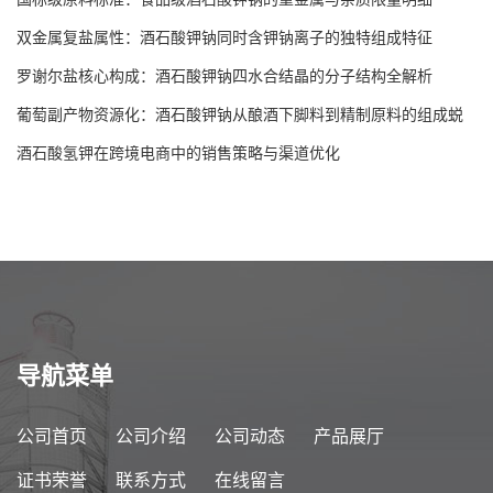
双金属复盐属性：酒石酸钾钠同时含钾钠离子的独特组成特征
罗谢尔盐核心构成：酒石酸钾钠四水合结晶的分子结构全解析
葡萄副产物资源化：酒石酸钾钠从酿酒下脚料到精制原料的组成蜕
变
酒石酸氢钾在跨境电商中的销售策略与渠道优化
导航菜单
公司首页
公司介绍
公司动态
产品展厅
证书荣誉
联系方式
在线留言