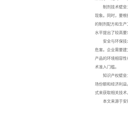
制剂技术壁垒
现象。同时，要根
酒石酸锑钾生产企业 质量
的制剂配方和生产
保证 可提供出口通关单和
商检
水平提出了较高要
安全与环保技
危害。企业需要建
产品的环境相容性
术准入门槛。
知识产权壁垒
场份额和经济利益
式来获取相关技术
本文来源于安