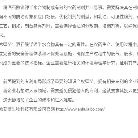
：将酒石酸锑钾半水合物制成有效的农药制剂并非易事。需要解决其在制
据不同的防治对象和应用场景，优化制剂的剂型，如乳油、可湿性粉剂、
工艺，例如，制备悬浮剂时，需要选择合适的分散剂、增稠剂等，以确保
求。
术壁垒：酒石酸锑钾半水合物具有一定的毒性。在农药生产、使用过程中
立完善的安全管理体系和环保处理设施，确保生产过程中的废气、废水、
也成为重要的技术指标。企业需要进行相关的环境毒理学研究，证明其产
：前面提到的专利布局形成了重要的知识产权壁垒。拥有相关专利的企业
。新企业若想进入该领域，需要避免侵犯他人的专利，这就要求其投入更
，这无疑增加了企业的成本和进入难度。
徽艾博生物科技有限公司官网
http://www.anhuiaibo.com/