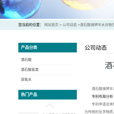
酒石酸钾钠生产厂家 提供
出口商检通关单 价格实惠
您当前的位置：
网站首页
>
公司动态
>
酒石酸锑钾半水合物
生产厂家 供应 食品级 酒
石酸 资质齐全
公司动态
产品分类
酒石酸
酒
生产厂家 供应酒石酸氢钾
酒石酸盐类
质量保证 价格实惠
双氧水
酒石酸锑钾半
生产厂家 供应酒石酸锑钾
热门产品
质量保证 可提供出口通关
专利布局分析
单和商检
专利申请总体
为传统的化学物质