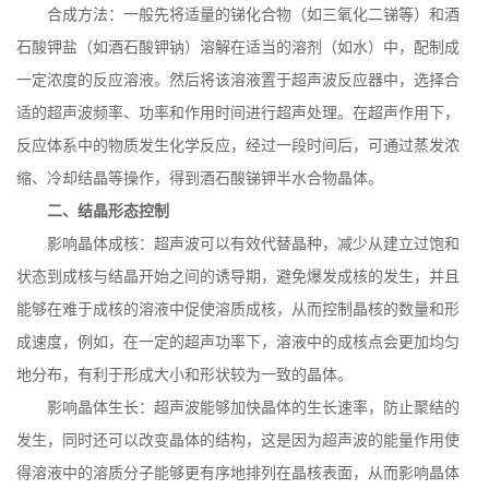
合成方法：一般先将适量的锑化合物（如三氧化二锑等）和酒
石酸钾盐（如酒石酸钾钠）溶解在适当的溶剂（如水）中，配制成
一定浓度的反应溶液。然后将该溶液置于超声波反应器中，选择合
适的超声波频率、功率和作用时间进行超声处理。在超声作用下，
反应体系中的物质发生化学反应，经过一段时间后，可通过蒸发浓
缩、冷却结晶等操作，得到酒石酸锑钾半水合物晶体。
二、结晶形态控制
影响晶体成核：超声波可以有效代替晶种，减少从建立过饱和
状态到成核与结晶开始之间的诱导期，避免爆发成核的发生，并且
能够在难于成核的溶液中促使溶质成核，从而控制晶核的数量和形
成速度，例如，在一定的超声功率下，溶液中的成核点会更加均匀
地分布，有利于形成大小和形状较为一致的晶体。
影响晶体生长：超声波能够加快晶体的生长速率，防止聚结的
发生，同时还可以改变晶体的结构
，
这是因为超声波的能量作用使
得溶液中的溶质分子能够更有序地排列在晶核表面，从而影响晶体