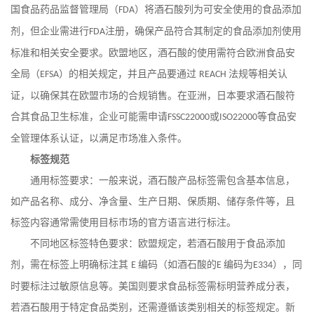
国食品药品监督管理局（
）将酒石酸列为可安全使用的食品添加
FDA
剂，但企业需进行
注册，确保产品符合其制定的食品添加剂使用
FDA
标准和相关安全要求。欧盟地区，酒石酸的使用需符合欧洲食品安
全局（
）的相关规定，并且产品要通过
法规等相关认
EFSA
REACH
证，以确保其在欧盟市场的合规销售。在亚洲，日本要求酒石酸符
合其食品卫生标准，企业可能需申请
或
等食品安
FSSC22000
ISO22000
全管理体系认证，以满足市场准入条件。
标签规范
通用标签要求：一般来说，酒石酸产品标签需包含基本信息，
如产品名称、成分、净含量、生产日期、保质期、储存条件等，且
标签内容通常需使用目标市场的官方语言进行标注。
不同地区标签特色要求：欧盟规定，若酒石酸用于食品添加
剂，需在标签上明确标注其
编码（如酒石酸的
编码为
），同
E
E
E334
时要标注过敏原信息等。美国则要求食品标签需标明营养成分表，
若酒石酸用于特定食品类别，还需遵循该类别相关的标签规定。新