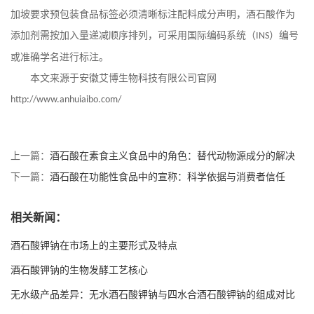
加坡要求预包装食品标签必须清晰标注配料成分声明，酒石酸作为
添加剂需按加入量递减顺序排列，可采用国际编码系统（
）编号
INS
或准确学名进行标注。
本文来源于安徽艾博生物科技有限公司官网
http://www.anhuiaibo.com/
上一篇：
酒石酸在素食主义食品中的角色：替代动物源成分的解决
方案
下一篇：
酒石酸在功能性食品中的宣称：科学依据与消费者信任
相关新闻：
酒石酸钾钠在市场上的主要形式及特点
酒石酸钾钠的生物发酵工艺核心
无水级产品差异：无水酒石酸钾钠与四水合酒石酸钾钠的组成对比