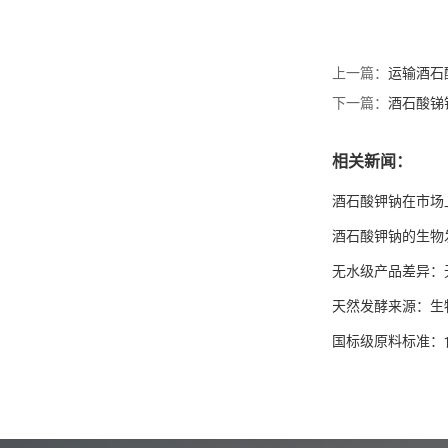
食品级酒石酸 生产厂家
上一篇：
运输酒石
结晶品 质量保证
下一篇：
酒石酸锑
相关新闻：
酒石酸锑钾生产企业 质量
保证 可提供出口通关单和
酒石酸钾钠在市场
商检
酒石酸钾钠的生物
无水级产品差异：
天然发酵来源：生
国标级原料标准：