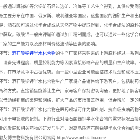
一般通过辉锑矿等含锑矿石经过选矿、冶炼等工艺生产得到，其供应受到
源主要分布在中国、俄罗斯、玻利维亚等国家，这些国家的锑矿生产和出
钾：酒石酸可通过化学合成或从天然产物中提取得到，化学合成法的原料
中获取。碳酸钾一般由钾碱矿通过加工精制而成，也可以通过一些化学合
厂家的生产能力以及原材料价格波动等因素的影响。
环节：
酒石酸锑钾半水化合物
的生产厂家将采购来的上游原料经过一系列
、设备先进程度、质量控制能力等因素直接影响产品的质量和生产效率。
本，在市场竞争中占据优势。而一些小型企业可能面临技术瓶颈和成本压
环节：
酒石酸锑钾半水化合物生产厂家将产品销售给下游客户，包括制药
两种方式。直接销售能够让生产厂家与客户保持密切沟通，更好地了解客
以借助经销商的渠道和网络，扩大产品的市场覆盖范围，但会增加一定的
环节：
酒石酸锑钾半水化合物在医药领域可作为催吐剂、抗血吸虫病药物
可用于电镀液的配制。下游行业对酒石酸锑钾半水化合物的需求状况直接
业的发展和相关药物的研发与生产，对高品质酒石酸锑钾半水化合物的需
徽艾博生物科技有限公司官网
http://www.anhuiaibo.com/