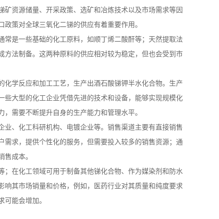
锑矿资源储量、开采政策、选矿和冶炼技术以及市场需求等因
口政策对全球三氧化二锑的供应有着重要作用。
通常是一些基础的化工原料，如顺丁烯二酸酐等；天然提取法
成方法制备。这两种原料的供应相对较为稳定，但也会受到市
的化学反应和加工工艺，生产出酒石酸锑钾半水化合物。生产
一些大型的化工企业凭借先进的技术和设备，能够实现规模化
力，需要不断提升自身的生产能力和管理水平。
企业、化工科研机构、电镀企业等。销售渠道主要有直接销售
户需求，提供个性化的服务，但需要投入较多的销售资源；通
销售成本。
等；在化工领域可用于制备其他锑化合物、作为媒染剂和防水
影响其市场销量和价格，例如，医药行业对其质量和纯度要求
求可能会增加。