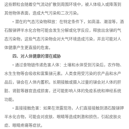
这些颗粒会随着空气流动扩散到周围环境中，被人体吸入或降落到
其他物体表面，造成大气污染和二次污染。
• 潜在的气态污染物释放：在特定条件下，如高温、潮湿等，酒
石酸锑钾半水化合物可能会发生分解或化学反应，释放出含锑的气
态污染物，这些气态污染物会对大气环境造成污染，并且可能对人
体健康产生更直接的危害。
四、对人体健康的潜在威胁
• 通过食物链传递危害人体：土壤和水体受到污染后，农作物、
水生生物等会吸收和富集锑元素。人类食用受污染的农产品和水产
品后，锑会在人体内蓄积。长期接触或摄入过量的锑会对人体的肝
脏、肾脏等器官造成损害，还可能影响人体的免疫系统和神经系统
功能。
• 直接接触危害：如果在泄露现场，人们直接接触到酒石酸锑钾
半水化合物，可能会对皮肤、眼睛等造成刺激和损伤，引起皮肤炎
症、眼睛疼痛等症状。