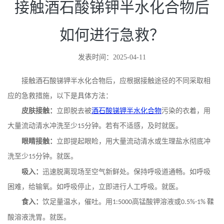
接触酒石酸锑钾半水化合物后
如何进行急救？
发表时间：2025-04-11
接触酒石酸锑钾半水化合物后，应根据接触途径的不同采取相
应的急救措施，以下是具体方法：
皮肤接触：
立即脱去被
酒石酸锑钾半水化合物
污染的衣着，用
大量流动清水冲洗至少
分钟。若有不适感，及时就医。
15
眼睛接触：
立即提起眼睑，用大量流动清水或生理盐水彻底冲
洗至少
分钟。就医。
15
吸入：
迅速脱离现场至空气新鲜处。保持呼吸道通畅。如呼吸
困难，给输氧。如呼吸停止，立即进行人工呼吸。就医。
食入：
饮足量温水，催吐。用
高锰酸钾溶液或
鞣
1:5000
0.5%-1%
酸溶液洗胃。就医。