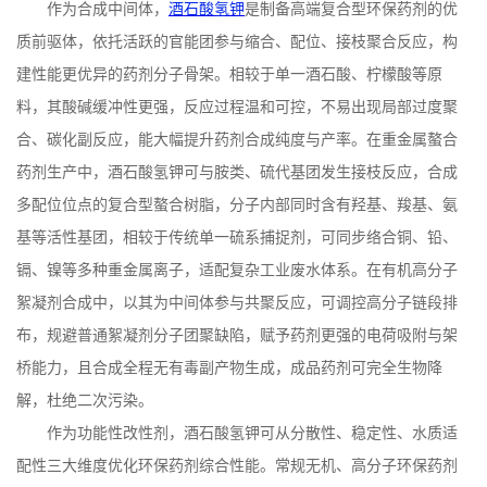
作为合成中间体，
酒石酸氢钾
是制备高端复合型环保药剂的优
质前驱体，依托活跃的官能团参与缩合、配位、接枝聚合反应，构
建性能更优异的药剂分子骨架。相较于单一酒石酸、柠檬酸等原
料，其酸碱缓冲性更强，反应过程温和可控，不易出现局部过度聚
合、碳化副反应，能大幅提升药剂合成纯度与产率。在重金属螯合
药剂生产中，酒石酸氢钾可与胺类、硫代基团发生接枝反应，合成
多配位位点的复合型螯合树脂，分子内部同时含有羟基、羧基、氨
基等活性基团，相较于传统单一硫系捕捉剂，可同步络合铜、铅、
镉、镍等多种重金属离子，适配复杂工业废水体系。在有机高分子
絮凝剂合成中，以其为中间体参与共聚反应，可调控高分子链段排
布，规避普通絮凝剂分子团聚缺陷，赋予药剂更强的电荷吸附与架
桥能力，且合成全程无有毒副产物生成，成品药剂可完全生物降
解，杜绝二次污染。
作为功能性改性剂，酒石酸氢钾可从分散性、稳定性、水质适
配性三大维度优化环保药剂综合性能。常规无机、高分子环保药剂