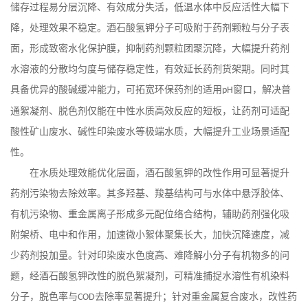
储存过程易分层沉降、有效成分失活，低温水体中反应活性大幅下
降，处理效果不稳定。酒石酸氢钾分子可吸附于药剂颗粒与分子表
面，形成致密水化保护膜，抑制药剂颗粒团聚沉降，大幅提升药剂
水溶液的分散均匀度与储存稳定性，有效延长药剂货架期。同时其
具备优异的酸碱缓冲能力，可拓宽环保药剂的适用
窗口，解决普
pH
通絮凝剂、脱色剂仅能在中性水质高效反应的短板，让药剂可适配
酸性矿山废水、碱性印染废水等极端水质，大幅提升工业场景适配
性。
在水质处理效能优化层面，酒石酸氢钾的改性作用可显著提升
药剂污染物去除效率。其多羟基、羧基结构可与水体中悬浮胶体、
有机污染物、重金属离子形成多元配位络合结构，辅助药剂强化吸
附架桥、电中和作用，加速微小絮体聚集长大，加快沉降速度，减
少药剂投加量。针对印染废水色度高、难降解小分子有机物多的问
题，经酒石酸氢钾改性的脱色絮凝剂，可精准捕捉水溶性有机染料
分子，脱色率与
去除率显著提升；针对重金属复合废水，改性药
COD