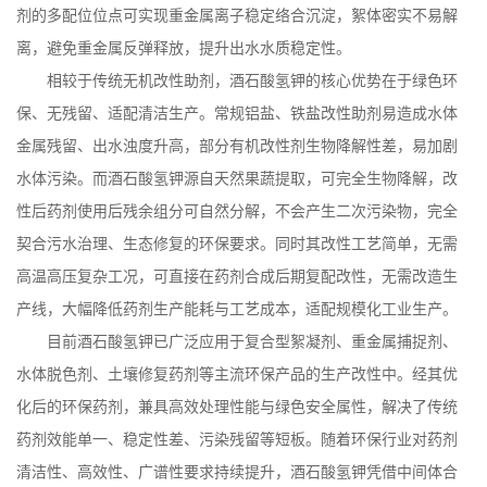
剂的多配位位点可实现重金属离子稳定络合沉淀，絮体密实不易解
离，避免重金属反弹释放，提升出水水质稳定性。
相较于传统无机改性助剂，酒石酸氢钾的核心优势在于绿色环
保、无残留、适配清洁生产。常规铝盐、铁盐改性助剂易造成水体
金属残留、出水浊度升高，部分有机改性剂生物降解性差，易加剧
水体污染。而酒石酸氢钾源自天然果蔬提取，可完全生物降解，改
性后药剂使用后残余组分可自然分解，不会产生二次污染物，完全
契合污水治理、生态修复的环保要求。同时其改性工艺简单，无需
高温高压复杂工况，可直接在药剂合成后期复配改性，无需改造生
产线，大幅降低药剂生产能耗与工艺成本，适配规模化工业生产。
目前酒石酸氢钾已广泛应用于复合型絮凝剂、重金属捕捉剂、
水体脱色剂、土壤修复药剂等主流环保产品的生产改性中。经其优
化后的环保药剂，兼具高效处理性能与绿色安全属性，解决了传统
药剂效能单一、稳定性差、污染残留等短板。随着环保行业对药剂
清洁性、高效性、广谱性要求持续提升，酒石酸氢钾凭借中间体合