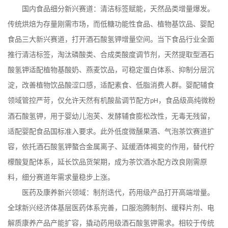
国内食品细分新兴赛道：清洁标签赋能，天然品类增量爆发。
传统烘焙为存量刚需市场，而低糖功能性食品、植物基饮品、婴配
食品三大新兴赛道，打开酒石酸氢钾增量空间。当下食品行业全面
推行清洁标签，淘汰磷酸类、合成类酸度调节剂，天然提取型酒石
酸氢钾适配植物基酸奶、燕麦饮品，可稳定蛋白体系、抑制分层沉
淀，改善植物饮品酸涩口感，适配素食、低脂消费人群。婴配辅食
领域管控严苛，仅允许天然有机酸盐调节配方
，食品级高纯微粉
pH
酒石酸氢钾，用于婴幼儿泡芙、发酵辅食膨松改性，无毒无残留，
适配婴配食品国标准入要求。此外低度微醺果酒、气泡茶饮赛道扩
容，依托酒石酸氢钾螯合金属离子、延缓酒体褐变的作用，替代柠
檬酸复配体系，延长饮品货架期，成为茶饮酒水配方改良刚需原
料，细分赛道年需求量稳步上涨。
医药及康养新兴领域：制剂迭代，药用级产品打开高端增量。
全球新兴经济体基层医药体系完善，口服泡腾制剂、缓释片剂、电
解质康养产品产能扩容，撬动药用级酒石酸氢钾需求。相较于传统