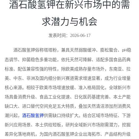
酒石酸氢钾在新兴市场中的需
求潜力与机会
发表时间：2026-06-17
酒石酸氢钾俗称塔塔粉，兼具天然弱酸缓冲、膨松螯合、
稳
pH
态调节、抑菌稳色多重功能，依托天然可降解、适配多国食品药典
标准、配伍兼容性强的特性，除欧美成熟存量市场外，东南亚、拉
美、中东、非洲及国内细分新兴赛道需求增速显著，成为行业增量
核心来源。相较于欧美市场增速放缓、准入格局固化，全球新兴市
场具备消费升级、食品工业化提速、日化医药基建完善、本土产能
缺口大、进口替代空间充足五大特质，叠加天然清洁添加剂消费风
潮兴起，
酒石酸氢钾
供需缺口持续扩大。结合区域市场特征、下游
新兴应用场景、本土供给短板，研判全域新兴市场刚需潜力，挖掘
差异化落地商机，为国内酒石酸氢钾企业出海拓市、产品结构升级