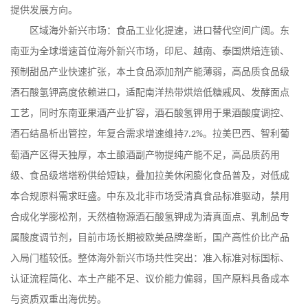
提供发展方向。
区域海外新兴市场：食品工业化提速，进口替代空间广阔。东
南亚为全球增速首位海外新兴市场，印尼、越南、泰国烘焙连锁、
预制甜品产业快速扩张，本土食品添加剂产能薄弱，高品质食品级
酒石酸氢钾高度依赖进口，适配南洋热带烘焙低糖戚风、发酵面点
工艺，同时东南亚果酒产业扩容，酒石酸氢钾用于果酒酸度调控、
酒石结晶析出管控，年复合需求增速维持
。拉美巴西、智利葡
7.2%
萄酒产区得天独厚，本土酿酒副产物提纯产能不足，高品质药用
级、食品级塔塔粉供给短缺，叠加拉美休闲膨化食品普及，对低成
本合规原料需求旺盛。中东及北非市场受清真食品标准驱动，禁用
合成化学膨松剂，天然植物源酒石酸氢钾成为清真面点、乳制品专
属酸度调节剂，目前市场长期被欧美品牌垄断，国产高性价比产品
入局门槛较低。整体海外新兴市场共性突出：准入标准对标国标、
认证流程简化、本土产能不足、议价能力偏弱，国产原料具备成本
与资质双重出海优势。