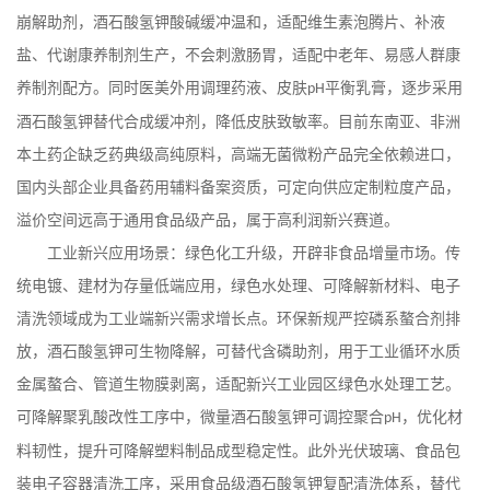
崩解助剂，酒石酸氢钾酸碱缓冲温和，适配维生素泡腾片、补液
盐、代谢康养制剂生产，不会刺激肠胃，适配中老年、易感人群康
养制剂配方。同时医美外用调理药液、皮肤
平衡乳膏，逐步采用
pH
酒石酸氢钾替代合成缓冲剂，降低皮肤致敏率。目前东南亚、非洲
本土药企缺乏药典级高纯原料，高端无菌微粉产品完全依赖进口，
国内头部企业具备药用辅料备案资质，可定向供应定制粒度产品，
溢价空间远高于通用食品级产品，属于高利润新兴赛道。
工业新兴应用场景：绿色化工升级，开辟非食品增量市场。传
统电镀、建材为存量低端应用，绿色水处理、可降解新材料、电子
清洗领域成为工业端新兴需求增长点。环保新规严控磷系螯合剂排
放，酒石酸氢钾可生物降解，可替代含磷助剂，用于工业循环水质
金属螯合、管道生物膜剥离，适配新兴工业园区绿色水处理工艺。
可降解聚乳酸改性工序中，微量酒石酸氢钾可调控聚合
，优化材
pH
料韧性，提升可降解塑料制品成型稳定性。此外光伏玻璃、食品包
装电子容器清洗工序，采用食品级酒石酸氢钾复配清洗体系，替代