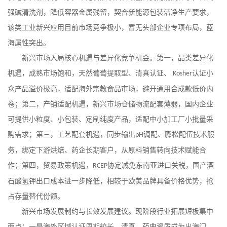
强碱清洗剂，降低容器金属残留，契合新能源包装洁净生产要求，
该类工业新兴应用目前市场竞争极小，暂无头部企业专项布局，蓝
海属性突出。
新兴市场入局核心机遇与差异化竞争机会。第一，品类差异化
机遇，成熟市场饱和，天然葡萄提取型、清真认证、
认证小
Kosher
众产品溢价极高，适配海外宗教食品市场，避开通用合成款低价内
卷；第二，产销适配机遇，新兴市场仓储物流配套薄弱，国内企业
可提供小粒度、小包装、定制纯度产品，适配中小加工厂小批量采
购需求；第三，工艺配套机遇，同步输出
调配、膨松配伍技术服
pH
务，绑定下游烘焙、药企长期客户，从原料销售转向技术赋能合
作；第四，贸易政策机遇，
协定减免东南亚进口关税，国产酒
RCEP
石酸氢钾出口成本进一步降低，相较于欧美品牌具备价格优势，抢
占存量替代份额。
新兴市场发展制约与长效发展建议。现阶段行业拓展短板集中
两点：一是海外区域认证周期较长，清真、药典资质成为出海门