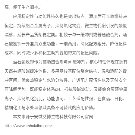
高，便于生产调控。
应用稳定性与功能性持久也是突出特点。添加后可长效维持
pH
恒定，持续络合金属离子，抑制氧化褐变、微生物代谢引发的酸度
漂移，延长产品货架稳定期。相较于单一缓冲剂或普通螯合剂，酒
石酸氢钾一身兼具双重功能，一剂两用，简化配方组分，降低配料
成本，同时减少多种化工助剂叠加带来的配伍风险。
酒石酸氢钾作为辅助螯合剂与
缓冲剂，核心特性体现在拥有
pH
天然共轭酸碱缓冲体系、多羟基羧基配位螯合结构、温和适配的缓
冲区间、优良热稳定与水溶分散性、广谱配方配伍性以及天然安全
可降解优势。既能稳定体系
、抵抗酸碱波动，又能络合屏蔽金属
pH
离子、抑制氧化沉淀，功能协同、工艺适配性强，在食品、日化、
精细化工与水处理领域具备不可替代的应用价值。
本文来源于安徽艾博生物科技有限公司官网
http://www.anhuiaibo.com/