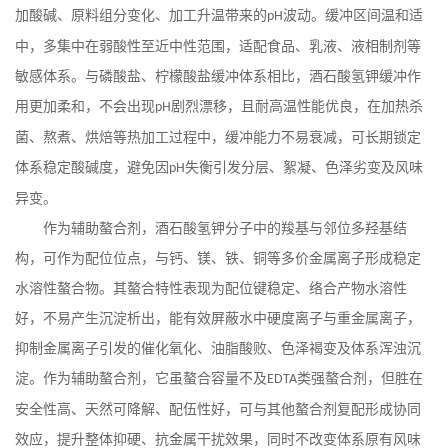
加酸碱、原料组分变化、加工升温带来的
波动。缓冲区间温和适
pH
中，多集中在弱酸性至近中性范围，适配食品、乳液、液相制剂等
敏感体系。与磷酸盐、柠檬酸盐缓冲体系相比，酒石酸氢钾缓冲作
用更加柔和，不会出现
剧烈漂移，且耐高温性能优良，在加热杀
pH
菌、熬煮、烘焙等热加工过程中，缓冲能力不易衰减，可长期锁定
体系稳定酸碱度，避免因
失衡引发分层、絮凝、色泽劣变及风味
pH
异变。
作为辅助螯合剂，酒石酸氢钾分子中的羧基与邻位多羟基结
构，可作为配位位点，与钙、镁、铁、铜等多价金属离子形成稳定
水溶性螯合物。其螯合特性表现为配位键稳定、络合产物水溶性
好，不易产生沉淀析出，能有效屏蔽水中硬度离子与重金属离子，
抑制金属离子引发的催化氧化、油脂酸败、色泽褐变及体系浑浊沉
淀。作为辅助螯合剂，它虽螯合容量不及
类强螯合剂，但胜在
EDTA
安全性高、天然可降解、配伍性好，可与其他螯合剂复配形成协同
效应，提升整体抑硬、抗金属干扰效果，同时不改变体系原有风味