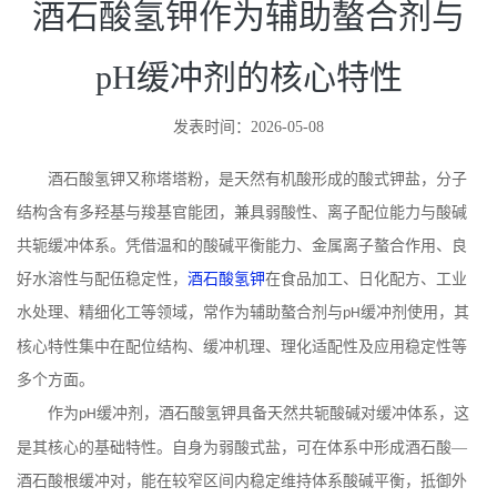
酒石酸氢钾作为辅助螯合剂与
pH缓冲剂的核心特性
发表时间：2026-05-08
酒石酸氢钾又称塔塔粉，是天然有机酸形成的酸式钾盐，分子
结构含有多羟基与羧基官能团，兼具弱酸性、离子配位能力与酸碱
共轭缓冲体系。凭借温和的酸碱平衡能力、金属离子螯合作用、良
好水溶性与配伍稳定性，
酒石酸氢钾
在食品加工、日化配方、工业
水处理、精细化工等领域，常作为辅助螯合剂与
缓冲剂使用，其
pH
核心特性集中在配位结构、缓冲机理、理化适配性及应用稳定性等
多个方面。
作为
缓冲剂，酒石酸氢钾具备天然共轭酸碱对缓冲体系，这
pH
是其核心的基础特性。自身为弱酸式盐，可在体系中形成酒石酸—
酒石酸根缓冲对，能在较窄区间内稳定维持体系酸碱平衡，抵御外