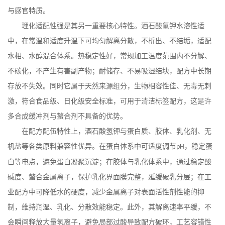
与感官特质。
理化适配性强是其另一重要核心特性。酒石酸氢钾水溶性适
中，在常温和适度升温下可均匀解离分散，不析出、不结垢，适配
水相、水醇混合体系。热稳定性好，常规加工温度范围内不分解、
不碳化，不产生有害副产物；耐储存、不易吸湿结块，配方中长期
存放不失效。同时它属于天然来源组分，生物相容性佳、无毒无刺
激，符合食品级、日化级安全标准，可用于清洁标签配方，这是许
多合成缓冲剂与螯合剂不具备的优势。
在配方配伍特性上，酒石酸氢钾与蛋白质、胶体、乳化剂、无
机盐等各类原料兼容性优异。在蛋白体系中可适度调节
，稳定蛋
pH
白等电点，避免蛋白凝聚沉淀；在胶体与乳化体系中，通过稳定酸
碱度、螯合金属离子，保护乳化界面膜完整，延缓破乳分层；在工
业配方中可降低水的硬度，减少金属离子对表面活性剂性能的抑
制，维持润湿、乳化、分散效能稳定。此外，其解离速率平缓，不
会瞬间释放大量氢离子，避免局部过酸导致配方破环，工艺容错性