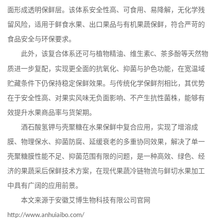
面形成透明保鲜层。该体系安全性高、可食用、易降解，无化学残
留风险，适用于鲜食水果、出口果品与有机果蔬保鲜，符合严苛的
食品安全与环保要求。
此外，该复合体系还可与植物精油、维生素
、茶多酚等天然物
C
质进一步复配，实现更全面的抗氧化、抑菌与护色功能，在宽温域
贮藏条件下仍保持稳定保鲜效果。与传统化学保鲜剂相比，其优势
在于安全性高、对果实风味无负面影响、不产生抗性菌株，能够有
效提升水果商品率与货架期。
酒石酸氢钾与壳聚糖在水果保鲜中复合应用，实现了增溶成
膜、物理保水、抑菌防腐、延缓衰老的多重协同效果，解决了单一
壳聚糖膜性能不足、抑菌范围有限的问题，是一种高效、绿色、经
济的果蔬采后保鲜技术方案，在现代果蔬冷链物流与鲜切水果加工
中具有广阔的应用前景。
本文来源于安徽艾博生物科技有限公司官网
http://www.anhuiaibo.com/