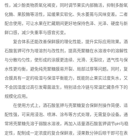
性，减少酚类物质氧化褐变，同时调节果实内部酶活，抑制多酚氧
化酶、果胶酶等活性，延缓果实软化、失水萎蔫与风味变差。二者
配合使用，可让水果在贮藏期间更好地保持色泽、光泽、硬度与新
鲜口感，减少失重率与感官劣变。
复合体系还能改善保鲜膜的理化性能，提升实际应用效果。酒
石酸氢钾可作为增溶剂与改性剂，提高壳聚糖在水溶液中的溶解性
与分散均匀性，使形成的涂膜更连续、光滑、无裂纹，透气性与保
水性更均衡，避免纯壳聚糖膜易开裂、局部过厚等问题。同时，复
合膜具有一定的吸湿与保湿平衡能力，既能防止果实过度失水，又
不会因湿度过高引发霉菌滋生，特别适合冷链与常温贮藏条件下的
规模化应用。
在使用方式上，酒石酸氢钾与壳聚糖复合保鲜剂操作简便、适
配性强，可采用浸泡、喷淋、涂布等方式处理，无需复杂设备。通
常将壳聚糖先溶于弱酸水溶液，再加入适量酒石酸氢钾调节
与稳
pH
定性，配制成一定浓度的复合保鲜液，浸果数分钟后晾干即可在表