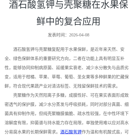
酒石酸氢钾与壳聚糖在水果保
鲜中的复合应用
发表时间：2026-04-08
酒石酸氢钾与壳聚糖复配用于水果保鲜，是近年来天然、安
全、绿色保鲜体系的重要研究方向，二者在功能上具有明显互补
性，能够协同抑制病原菌、延缓果实衰老、减少水分散失与品质劣
变，适用于柑橘、苹果、草莓、葡萄、圣女果等多种鲜果的贮藏保
鲜，符合现代果蔬产业对清洁标签、无残留保鲜技术的需求。
壳聚糖作为天然阳离子多糖，成膜性好、可在果实表面形成致
密透气的保护膜，减少水分蒸发与呼吸损耗，同时对部分真菌、细
菌具有抑制作用，但纯壳聚糖膜偏脆、疏水性较强，在中性环境下
溶解度有限，抑菌谱与持水能力存在局限，单独使用难以应对高水
分易腐水果的长期保鲜需求。
酒石酸氢钾
作为温和有机酸式盐，可