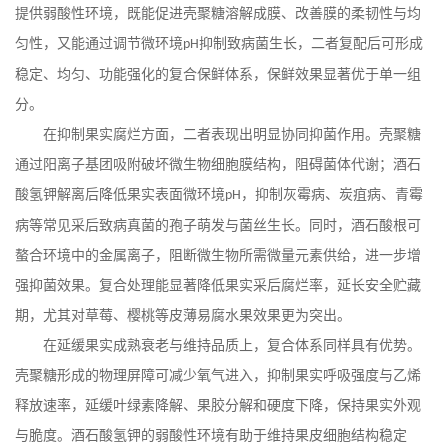
提供弱酸性环境，既能促进壳聚糖溶解成膜、改善膜的柔韧性与均
匀性，又能通过调节微环境
抑制致病菌生长，二者复配后可形成
pH
稳定、均匀、功能强化的复合保鲜体系，保鲜效果显著优于单一组
分。
在抑制果实腐烂方面，二者表现出明显协同抑菌作用。壳聚糖
通过阳离子基团吸附破坏微生物细胞膜结构，阻碍菌体代谢；酒石
酸氢钾解离后降低果实表面微环境
，抑制灰霉病、炭疽病、青霉
pH
病等常见采后致病真菌的孢子萌发与菌丝生长。同时，酒石酸根可
螯合环境中的金属离子，阻断微生物所需微量元素供给，进一步增
强抑菌效果。复合处理能显著降低果实采后腐烂率，延长安全贮藏
期，尤其对草莓、樱桃等皮薄易腐水果效果更为突出。
在延缓果实成熟衰老与维持品质上，复合体系同样具有优势。
壳聚糖形成的物理屏障可减少氧气进入，抑制果实呼吸强度与乙烯
释放速率，延缓叶绿素降解、果胶分解和硬度下降，保持果实外观
与脆度。酒石酸氢钾的弱酸性环境有助于维持果皮细胞结构稳定