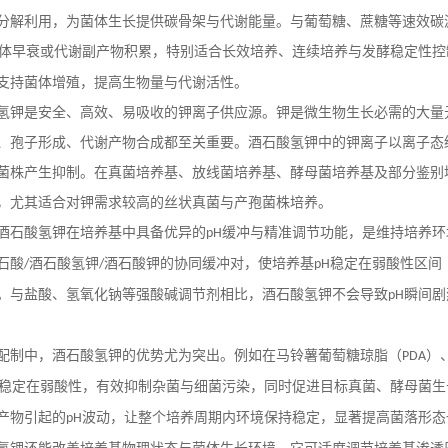
分解利用，为菌体生长提供碳骨架与代谢能量。与葡萄糖、蔗糖等速效碳
体早衰或代谢副产物积累，特别适合长效培养、连续培养与发酵稳定性控
支持菌体增殖，提高生物量与代谢活性。
氢钾是安全、高效、易吸收的钾离子供应源。钾是微生物生长必需的大量
、孢子形成、代谢产物合成都至关重要。酒石酸氢钾中的钾离子以离子态
菌株产生抑制。在真菌培养基、放线菌培养基、酵母菌培养基及部分鉴别
，尤其适合对钾需求较高的丝状真菌与产孢菌株培养。
酒石酸氢钾在培养基中具备优异的
缓冲与精准调节功能，是维持培养环
pH
石酸
酒石酸氢钾
酒石酸钾的协同缓冲对，使培养基
稳定在弱酸性区间
/
/
pH
。与盐酸、氢氧化钠等强酸碱调节剂相比，酒石酸氢钾不会导致
瞬间剧
pH
配制中，酒石酸氢钾的优势尤为突出。例如在马铃薯葡萄糖琼脂（
）
PDA
稳定在弱酸性，有效抑制杂菌与细菌污染，同时促进目标真菌、酵母菌生
产物引起的
波动，让整个培养周期内环境保持稳定，显著提高菌落形态
pH