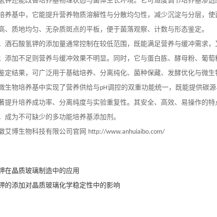
氢钾还能改善培养基物理状态与菌体生长环境。它可适度调节培养基渗透
培养基中，它能提升营养物质溶解性与分散均匀性，减少沉淀与分层，使
高、质地均匀、无杂质斑点的平板，便于菌落观察、计数与形态鉴定。
，酒石酸氢钾的添加量通常控制在较低范围，既能满足营养与缓冲需求，
；添加不足则营养与缓冲效果不明显。同时，它与蛋白胨、酵母粉、葡萄
鉴定结果，可广泛用于基础培养、分离纯化、菌种保藏、发酵优化与微生
微生物培养基中实现了营养供给与
调控的双重功能统一，既能提供碳源
pH
著提升培养成功率、分离纯度与实验重复性。其安全、高效、易操作的特
，成为不可缺少的多功能培养基添加剂。
徽艾博生物科技有限公司官网
http://www.anhuiaibo.com/
钾在晶质玻璃制造中的应用
钾的添加对晶质玻璃化学稳定性中的影响