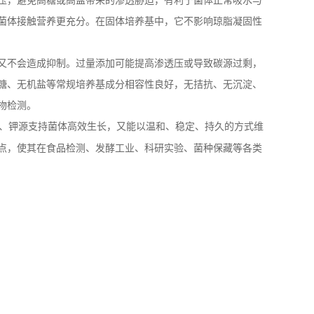
压，避免高糖或高盐带来的渗透胁迫，有利于菌体正常吸水与
菌体接触营养更充分。在固体培养基中，它不影响琼脂凝固性
又不会造成抑制。过量添加可能提高渗透压或导致碳源过剩，
糖、无机盐等常规培养基成分相容性良好，无拮抗、无沉淀、
物检测。
、钾源支持菌体高效生长，又能以温和、稳定、持久的方式维
点，使其在食品检测、发酵工业、科研实验、菌种保藏等各类