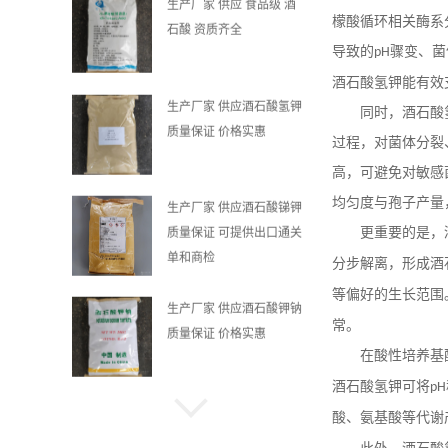
檬酸循环相关酶系
生产厂家 供应酒石酸氢钾
导致的
骤变、菌
pH
质量保证 价格实惠
酒石酸氢钾能有效
同时，酒石酸
生产厂家 供应酒石酸锑钾
过程，对菌体分裂
质量保证 可提供出口通关
高，可避免对敏感
单和商检
均匀度与孢子产量
更重要的是，
生产厂家 供应酒石酸钾钠
质量保证 价格实惠
分步解离，形成酒
等偏好的生长范围
常。
生产厂家DL-酒石酸 结晶
在酸性培养基
品 质量保证
酒石酸氢钾可将
pH
酸、氨基酸等代谢
酒石酸钾钠四水化合物生