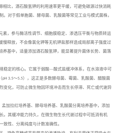
源相比，酒石酸氢钾的利用速率更平缓，可避免碳源过快消耗
制。对于假单胞菌、酵母菌、乳酸菌等常见工业与模式菌株，
元素，参与酶活性调节、细胞膜稳定、渗透压平衡与物质转运
缓慢释放，不会像氯化钾等无机钾盐那样造成局部离子强度过
培养基中，适量添加酒石酸氢钾，能显著提升菌体长势、菌落
境稳定的核心。它属于弱酸—酸式盐缓冲体系，在水溶液中可
（
～
），这正是多数酵母菌、霉菌、乳酸菌、醋酸菌
pH 3.5
5.5
烈变化，可防止微生物因环境冲击而生长停滞、死亡或代谢异
、孟加拉红培养基、酵母培养基、乳酸菌分离培养基中，添加
长。其缓冲能力持久，在微生物生长代谢过程中可抵消有机
一致性、分离纯度与计数准确性。