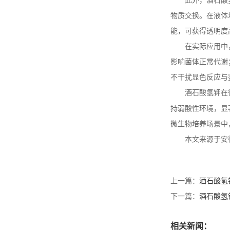
此外，酒石酸
产厂家
物质交换。在液体
能，可获得透明度
酒石酸钾钠生产厂家 质量
在实际应用中
保证 价格实惠
影响菌体正常代谢
不干扰显色反应与
酒石酸氢钾在
食品级酒石酸 生产厂家
持弱酸性环境，显
结晶品 质量保证
微生物培养场景中
本文来源于安
酒石酸锑钾生产企业 质量
保证 可提供出口通关单和
商检
上一篇：
酒石酸氢
下一篇：
酒石酸氢
相关新闻：