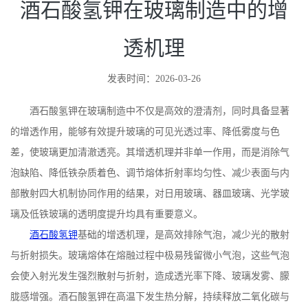
酒石酸氢钾在玻璃制造中的增
透机理
发表时间：2026-03-26
酒石酸氢钾在玻璃制造中不仅是高效的澄清剂，同时具备显著
的增透作用，能够有效提升玻璃的可见光透过率、降低雾度与色
差，使玻璃更加清澈透亮。其增透机理并非单一作用，而是消除气
泡缺陷、降低铁杂质着色、调节熔体折射率均匀性、减少表面与内
部散射四大机制协同作用的结果，对日用玻璃、器皿玻璃、光学玻
璃及低铁玻璃的透明度提升均具有重要意义。
酒石酸氢钾
基础的增透机理，是高效排除气泡，减少光的散射
与折射损失。玻璃熔体在熔融过程中极易残留微小气泡，这些气泡
会使入射光发生强烈散射与折射，造成透光率下降、玻璃发雾、朦
胧感增强。酒石酸氢钾在高温下发生热分解，持续释放二氧化碳与