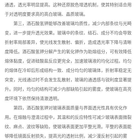
通透，透光率明显提高。这种还原脱色增透机制，使其特别适合用
于对透明度要求高的高白玻璃、晶质玻璃。
第三，酒石酸氢钾能够改善玻璃均质性，减少内部条纹与光畸
变，进一步提升透光效果。玻璃中的条纹、结石、成分不均会导致
折射率局部差异，使光线发生散射、偏折，造成透光率下降与清晰
度降低。酒石酸氢钾分解产生的氧化钾作为助熔组分，可有效降低
熔体黏度，促进硅酸盐反应更完全，加速玻璃液的均化过程。均匀
的熔体在冷却后形成结构一致、成分均匀的玻璃体，折射率稳定无
突变，光线通过时不会发生乱散射，玻璃的通透感与锐利度显著提
升。同时，均匀的结构可减少内部缺陷引起的雾度，使玻璃在高亮
度环境下依然保持清澈透明。
第四，酒石酸氢钾对玻璃表面质量与界面透光性具有优化作
用。在熔融与澄清过程中，其温和的反应特性可减少玻璃表面微裂
纹、麻点、波纹等缺陷，使玻璃表面更加平整光滑。平整的表面能
够降低镜面反射损失，提高光的透射比例，减少漫反射引起的雾