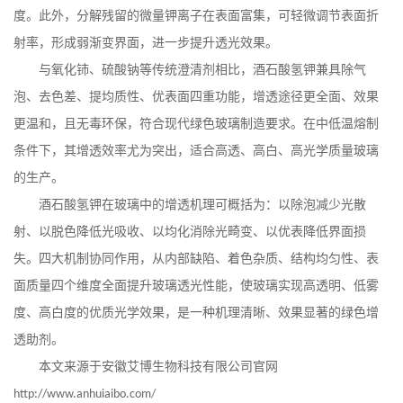
度。此外，分解残留的微量钾离子在表面富集，可轻微调节表面折
射率，形成弱渐变界面，进一步提升透光效果。
与氧化铈、硫酸钠等传统澄清剂相比，酒石酸氢钾兼具除气
泡、去色差、提均质性、优表面四重功能，增透途径更全面、效果
更温和，且无毒环保，符合现代绿色玻璃制造要求。在中低温熔制
条件下，其增透效率尤为突出，适合高透、高白、高光学质量玻璃
的生产。
酒石酸氢钾在玻璃中的增透机理可概括为：以除泡减少光散
射、以脱色降低光吸收、以均化消除光畸变、以优表降低界面损
失。四大机制协同作用，从内部缺陷、着色杂质、结构均匀性、表
面质量四个维度全面提升玻璃透光性能，使玻璃实现高透明、低雾
度、高白度的优质光学效果，是一种机理清晰、效果显著的绿色增
透助剂。
本文来源于安徽艾博生物科技有限公司官网
http://www.anhuiaibo.com/