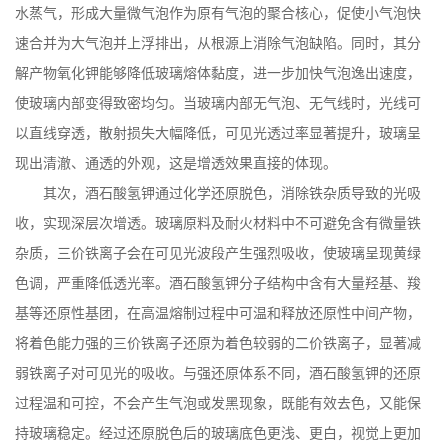
水蒸气，形成大量微气泡作为原有气泡的聚合核心，促使小气泡快
速合并为大气泡并上浮排出，从根源上消除气泡缺陷。同时，其分
解产物氧化钾能够降低玻璃熔体黏度，进一步加快气泡逸出速度，
使玻璃内部变得致密均匀。当玻璃内部无气泡、无气线时，光线可
以直线穿透，散射损失大幅降低，可见光透过率显著提升，玻璃呈
现出清澈、通透的外观，这是增透效果直接的体现。
其次，酒石酸氢钾通过化学还原脱色，消除铁杂质导致的光吸
收，实现深层次增透。玻璃原料及耐火材料中不可避免含有微量铁
杂质，三价铁离子会在可见光波段产生强烈吸收，使玻璃呈现黄绿
色调，严重降低透光率。酒石酸氢钾分子结构中含有大量羟基、羧
基等还原性基团，在高温熔制过程中可温和释放还原性中间产物，
将着色能力强的三价铁离子还原为着色较弱的二价铁离子，显著减
弱铁离子对可见光的吸收。与强还原体系不同，酒石酸氢钾的还原
过程温和可控，不会产生气泡或发黑现象，既能有效去色，又能保
持玻璃稳定。经过还原脱色后的玻璃底色更浅、更白，视觉上更加