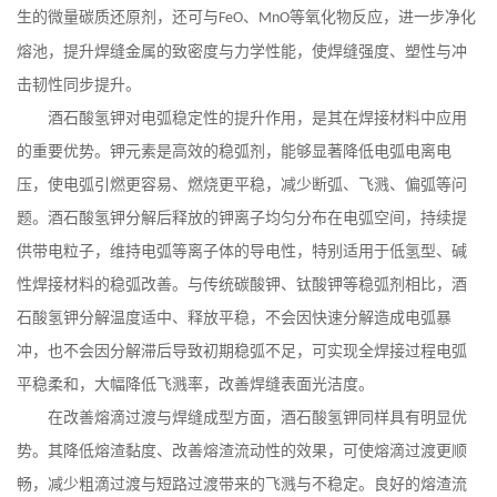
生的微量碳质还原剂，还可与
、
等氧化物反应，进一步净化
FeO
MnO
熔池，提升焊缝金属的致密度与力学性能，使焊缝强度、塑性与冲
击韧性同步提升。
酒石酸氢钾对电弧稳定性的提升作用，是其在焊接材料中应用
的重要优势。钾元素是高效的稳弧剂，能够显著降低电弧电离电
压，使电弧引燃更容易、燃烧更平稳，减少断弧、飞溅、偏弧等问
题。酒石酸氢钾分解后释放的钾离子均匀分布在电弧空间，持续提
供带电粒子，维持电弧等离子体的导电性，特别适用于低氢型、碱
性焊接材料的稳弧改善。与传统碳酸钾、钛酸钾等稳弧剂相比，酒
石酸氢钾分解温度适中、释放平稳，不会因快速分解造成电弧暴
冲，也不会因分解滞后导致初期稳弧不足，可实现全焊接过程电弧
平稳柔和，大幅降低飞溅率，改善焊缝表面光洁度。
在改善熔滴过渡与焊缝成型方面，酒石酸氢钾同样具有明显优
势。其降低熔渣黏度、改善熔渣流动性的效果，可使熔滴过渡更顺
畅，减少粗滴过渡与短路过渡带来的飞溅与不稳定。良好的熔渣流