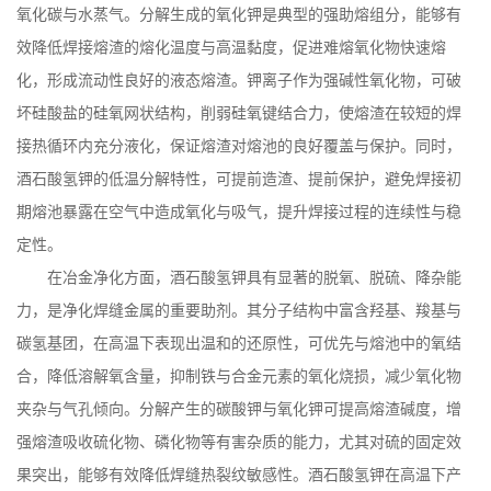
氧化碳与水蒸气。分解生成的氧化钾是典型的强助熔组分，能够有
效降低焊接熔渣的熔化温度与高温黏度，促进难熔氧化物快速熔
化，形成流动性良好的液态熔渣。钾离子作为强碱性氧化物，可破
坏硅酸盐的硅氧网状结构，削弱硅氧键结合力，使熔渣在较短的焊
接热循环内充分液化，保证熔渣对熔池的良好覆盖与保护。同时，
酒石酸氢钾的低温分解特性，可提前造渣、提前保护，避免焊接初
期熔池暴露在空气中造成氧化与吸气，提升焊接过程的连续性与稳
定性。
在冶金净化方面，酒石酸氢钾具有显著的脱氧、脱硫、降杂能
力，是净化焊缝金属的重要助剂。其分子结构中富含羟基、羧基与
碳氢基团，在高温下表现出温和的还原性，可优先与熔池中的氧结
合，降低溶解氧含量，抑制铁与合金元素的氧化烧损，减少氧化物
夹杂与气孔倾向。分解产生的碳酸钾与氧化钾可提高熔渣碱度，增
强熔渣吸收硫化物、磷化物等有害杂质的能力，尤其对硫的固定效
果突出，能够有效降低焊缝热裂纹敏感性。酒石酸氢钾在高温下产