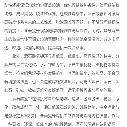
动性还能保证熔渣均匀覆盖熔池，优化焊缝散热条件，使焊缝波纹
均匀、成型美观、脱渣性优异。在碱性焊条中，酒石酸氢钾可缓解
高碱度体系带来的工艺性差、脱渣困难等问题，在不降低焊缝韧性
的前提下，显著提升现场施焊的操作性与适应性。同时，其分解产
生的微量气体可调节熔池表面张力，抑制熔池金属溢流，减少未焊
透、咬边、焊瘤等缺陷，提高焊接一次合格率。
此外，酒石酸氢钾还具备低毒、低烟尘、环保性好的特点，分
解产物以二氧化碳、水、钾盐为主，不产生氟化物、硫化物等有毒
烟气，符合绿色焊接材料发展趋势。其添加量小、效能高，不会显
著增加熔渣量，也不会造成焊缝夹渣风险，可与大理石、萤石、金
红石、硅铁、锰铁等组分良好兼容，适配多种焊条与焊剂体系。
酒石酸氢钾在焊接材料中集助熔、造渣、脱氧脱硫、稳弧、净
化、改善成型于一体，通过低温高效造渣、碱性助熔、冶金净化与
电弧稳定多重机制，全面提升焊接工艺性能与焊缝内在质量。作为
一种高效、环保、低成本的功能性助剂，酒石酸氢钾在结构钢焊