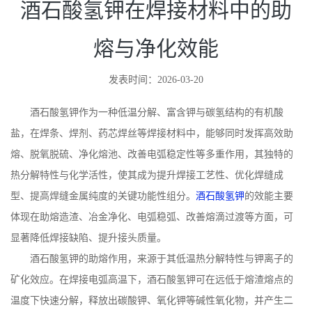
酒石酸氢钾在焊接材料中的助
熔与净化效能
发表时间：2026-03-20
酒石酸氢钾作为一种低温分解、富含钾与碳氢结构的有机酸
盐，在焊条、焊剂、药芯焊丝等焊接材料中，能够同时发挥高效助
熔、脱氧脱硫、净化熔池、改善电弧稳定性等多重作用，其独特的
热分解特性与化学活性，使其成为提升焊接工艺性、优化焊缝成
型、提高焊缝金属纯度的关键功能性组分。
酒石酸氢钾
的效能主要
体现在助熔造渣、冶金净化、电弧稳弧、改善熔滴过渡等方面，可
显著降低焊接缺陷、提升接头质量。
酒石酸氢钾的助熔作用，来源于其低温热分解特性与钾离子的
矿化效应。在焊接电弧高温下，酒石酸氢钾可在远低于熔渣熔点的
温度下快速分解，释放出碳酸钾、氧化钾等碱性氧化物，并产生二