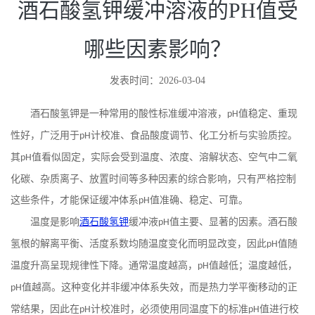
酒石酸氢钾缓冲溶液的PH值受
哪些因素影响？
发表时间：2026-03-04
酒石酸氢钾是一种常用的酸性标准缓冲溶液，
值稳定、重现
pH
性好，广泛用于
计校准、食品酸度调节、化工分析与实验质控。
pH
其
值看似固定，实际会受到温度、浓度、溶解状态、空气中二氧
pH
化碳、杂质离子、放置时间等多种因素的综合影响，只有严格控制
这些条件，才能保证缓冲体系
值准确、稳定、可靠。
pH
温度是影响
酒石酸氢钾
缓冲液
值主要、显著的因素。酒石酸
pH
氢根的解离平衡、活度系数均随温度变化而明显改变，因此
值随
pH
温度升高呈现规律性下降。通常温度越高，
值越低；温度越低，
pH
值越高。这种变化并非缓冲体系失效，而是热力学平衡移动的正
pH
常结果，因此在
计校准时，必须使用同温度下的标准
值进行校
pH
pH