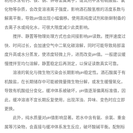
制用水含有钙、镁、钠、钾等金属离子，或试剂中含有硫酸盐、氯
化物等杂质，会改变溶液离子强度，影响酒石酸氢根的活度系数与
解离平衡，导致
值出现小幅偏移。使用高纯度试剂和新鲜制备的
pH
去离子水或纯化水，可很大限度减少此类影响。
搅拌、静置等物理处理方式也会间接影响
读数。搅拌速度过
pH
快、时间过长，会加速空气中二氧化碳溶解，同时可能导致局部温
度升高或水分蒸发，使浓度轻微上升，进而改变
值。一般建议缓
pH
慢搅拌至均匀溶解，静置稳定后再测定，以保证读数真实可靠。
溶液的氧化与微生物污染会长期影响
稳定性。酒石酸属于有
pH
机酸盐，在长期储存中可能被微量微生物分解，或发生缓慢氧化，
导致有机酸组分变化，缓冲体系被破坏，
值逐渐偏离标准值，因
pH
此，缓冲溶液不宜长期反复使用，出现浑浊、异味、变色时应立即
更换。
此外，纯水质量对
值影响显著。若水中含有氨、余氯、重金
pH
属等污染物，会直接与缓冲体系发生反应，破坏酸碱平衡。配制标