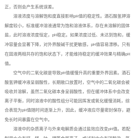
正，否则会产生系统误差。
溶液浓度与溶解饱和度直接影响
值的稳定性。酒石酸氢钾溶
pH
解度较小，标准缓冲溶液通常为饱和溶液体系，存在未溶解的固体
盐，此时溶液浓度恒定，
稳定。如果浓度过低、未达到饱和，缓
pH
冲容量会显著下降，对外界酸碱干扰更敏感，
值容易漂移。只有
pH
在固液两相共存的饱和状态下，才能维持稳定的缓冲效果与精确
pH
值。
空气中的二氧化碳是导致
值缓慢升高的重要外界因素。酒石
pH
酸氢钾缓冲液呈弱酸性，长期敞口放置时，空气中的二氧化碳会被
吸收并溶解，虽然二氧化碳本身呈弱酸性，但在缓冲体系中会改变
离子平衡，同时溶液中的酸性组分可能因挥发或氧化缓慢消耗，综
合表现为
值随时间逐渐上升，因此，缓冲液应尽量密封保存，避
pH
免长时间暴露在空气中。
溶液中的杂质离子与外来电解质会通过盐效应改变
值。若配
pH