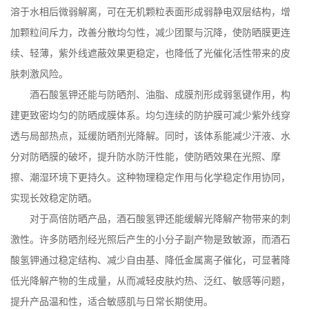
溶于水相后微弱解离，可在无机颗粒表面形成弱静电双层结构，增
加颗粒间斥力，改善分散均匀性，减少团聚与沉降，使防晒膜更连
续、轻薄，紫外线遮蔽效果更稳定，也降低了光催化活性带来的皮
肤刺激风险。
酒石酸氢钾还能与防晒剂、油脂、成膜剂形成弱氢键作用，构
建更致密均匀的防晒成膜体系。均匀连续的防护膜可减少紫外线穿
透与局部热点，延缓防晒剂光降解。同时，该体系能减少汗液、水
分对防晒膜的破坏，提升防水防汗性能，使防晒效果在光照、摩
擦、潮湿环境下更持久。这种物理稳定作用与化学稳定作用协同，
实现长效稳定防晒。
对于高倍防晒产品，酒石酸氢钾还能缓解光降解产物带来的刺
激性。许多防晒剂经光照后产生的小分子副产物是致敏源，而酒石
酸氢钾通过稳定结构、减少自由基、降低金属离子催化，可显著降
低光降解产物的生成量，从而减轻皮肤灼热、泛红、敏感等问题，
提升产品温和性，适合敏感肌与日常长期使用。