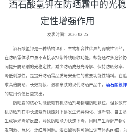
酒石酸氢钾在防晒霜中的光稳
定性增强作用
发表时间：2026-02-25
酒石酸氢钾是一种结构温和、生物相容性优异的弱酸性钾盐，
在防晒霜体系中虽不直接承担紫外线吸收功能，却能通过多途径协
同提升防晒剂的光稳定性，减少防晒成分光降解、保持防晒效率、
降低刺激性，是提升防晒霜品质与安全性的重要功能性辅料。在追
求高倍防晒、长效持妆、温和亲肤的现代防晒产品中，
酒石酸氢钾
的应用价值日益突出。
防晒霜的核心功能依赖有机防晒剂与物理防晒颗粒，但多数有
机防晒剂在中长波紫外线照射下易发生光异构化、键断裂、自由基
生成等光降解反应，导致防晒能力快速下降，同时产生降解产物引
发刺激、氧化、泛红等问题。酒石酸氢钾可通过调节体系
值，为
pH