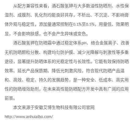
从配方兼容性来看，酒石酸氢钾与大多数油性防晒剂、水性保
湿剂、成膜剂、乳化剂均能良好共存，不析出、不沉淀、不影响膏
体外观与稳定性，添加量通常控制在
至
，用量低、效果明
0.1%
0.5%
显，不会影响肤感，也不会产生异味或变色。
酒石酸氢钾在防晒霜中通过稳定体系
、络合金属离子、改善
pH
无机防晒颗粒分散、构建均匀防护膜、减少光降解与刺激性等多重
途径，显著提升防晒体系的光稳定性与长效性。它能有效保持防晒
效率、延长产品保质期、降低光刺激风险，符合现代防晒产品温
和、高效、稳定、持久的发展趋势，是一种安全、低成本、高实用
性的防晒增效助剂，在未来高性能防晒配方开发中具有广阔的应用
前景。
本文来源于安徽艾博生物科技有限公司官网
http://www.anhuiaibo.com/