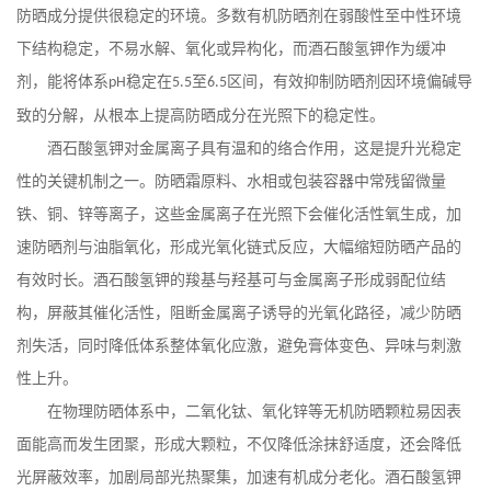
防晒成分提供很稳定的环境。多数有机防晒剂在弱酸性至中性环境
下结构稳定，不易水解、氧化或异构化，而酒石酸氢钾作为缓冲
剂，能将体系
稳定在
至
区间，有效抑制防晒剂因环境偏碱导
pH
5.5
6.5
致的分解，从根本上提高防晒成分在光照下的稳定性。
酒石酸氢钾对金属离子具有温和的络合作用，这是提升光稳定
性的关键机制之一。防晒霜原料、水相或包装容器中常残留微量
铁、铜、锌等离子，这些金属离子在光照下会催化活性氧生成，加
速防晒剂与油脂氧化，形成光氧化链式反应，大幅缩短防晒产品的
有效时长。酒石酸氢钾的羧基与羟基可与金属离子形成弱配位结
构，屏蔽其催化活性，阻断金属离子诱导的光氧化路径，减少防晒
剂失活，同时降低体系整体氧化应激，避免膏体变色、异味与刺激
性上升。
在物理防晒体系中，二氧化钛、氧化锌等无机防晒颗粒易因表
面能高而发生团聚，形成大颗粒，不仅降低涂抹舒适度，还会降低
光屏蔽效率，加剧局部光热聚集，加速有机成分老化。酒石酸氢钾