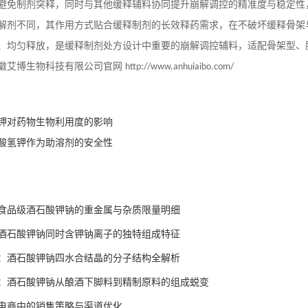
避免制剂突释，同时与其他缓释辅料协同提升崩解调控的精准度与稳定性
解剂不同，其作用方式贴合缓释制剂的长效释药需求，在不破坏缓释骨架
、均匀释放，是缓释制剂处方设计中重要的崩解调控辅料，适配骨架型、
徽艾博生物科技有限公司官网
http://www.anhuiaibo.com/
钾对药物生物利用度的影响
酸氢钾作为助溶剂的安全性
食品级酒石酸钾钠的重金属与杂质限量明细
酒石酸钾钠同时含钾钠离子的独特组成特征
：酒石酸钾钠四水合结晶的分子结构全解析
：酒石酸钾钠从酿酒下脚料到精制原料的组成蜕变
电商中的销售策略与渠道优化