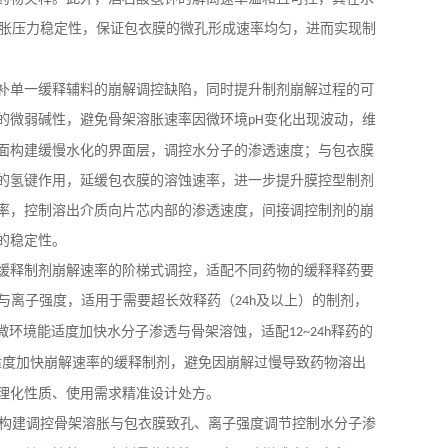
胀压力稳定性，保证包衣膜的微孔形成速率均匀，进而实现制
补单一缓释辅料的崩解调控缺陷，同时提升制剂崩解过程的可
的微弱碱性，避免骨架溶胀速率因微环境
变化出现波动，维
pH
面构建缓慢水化的界面层，调控水分子的渗透速度；与包衣膜
的氢键作用，延缓包衣膜的溶蚀速率，进一步提升膜控型制剂
率，控制溶出介质向片芯内部的渗透速度，间接调控制剂的崩
的稳定性。
缓释制剂崩解速率的阶梯式调控，适配不同药物的缓释释药要
与离子强度，适用于需要超长效释药（
及以上）的制剂，
24h
微环境能适度加快水分子渗透与骨架溶蚀，适配
释药的
12~24h
适度加快崩解速率的缓释制剂，避免因崩解过慢导致药物溶出
理化性质、使用需求精准设计处方。
构建调控骨架溶胀与包衣膜致孔、离子强度调节控制水分子渗