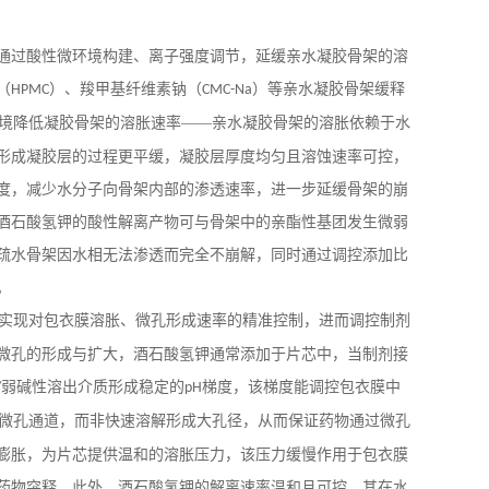
通过酸性微环境构建、离子强度调节，延缓亲水凝胶骨架的溶
（
）、羧甲基纤维素钠（
）等亲水凝胶骨架缓释
HPMC
CMC-Na
境降低凝胶骨架的溶胀速率——亲水凝胶骨架的溶胀依赖于水
形成凝胶层的过程更平缓，凝胶层厚度均匀且溶蚀速率可控，
度，减少水分子向骨架内部的渗透速率，进一步延缓骨架的崩
酒石酸氢钾的酸性解离产物可与骨架中的亲酯性基团发生微弱
疏水骨架因水相无法渗透而完全不崩解，同时通过调控添加比
。
实现对包衣膜溶胀、微孔形成速率的精准控制，进而调控制剂
微孔的形成与扩大，酒石酸氢钾通常添加于片芯中，当制剂接
弱碱性溶出介质形成稳定的
梯度，该梯度能调控包衣膜中
/
pH
微孔通道，而非快速溶解形成大孔径，从而保证药物通过微孔
膨胀，为片芯提供温和的溶胀压力，该压力缓慢作用于包衣膜
药物突释。此外，酒石酸氢钾的解离速率温和且可控，其在水