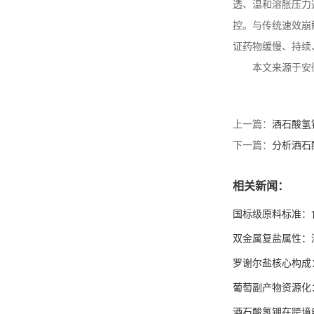
透、温和溶胀压力
控。与传统速效崩
证药物缓慢、持续
本文来源于安
上一篇：
酒石酸氢
下一篇：
分析酒石
相关新闻：
国标级原料标准：
双金属复盐属性：
罗谢尔盐核心构成
葡萄副产物资源化
酒石酸氢钾在跨境