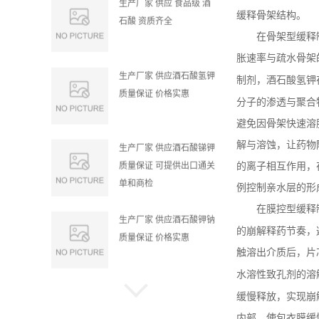
生产厂家 供应 食品级 酒
缓释骨架结构。
石酸 资质齐全
在骨架型缓释
胀速率与疏水骨架
生产厂家 供应酒石酸氢钾
制剂，酒石酸氢钾
质量保证 价格实惠
分子的渗透与聚合
避免因骨架快速溶
解与溶蚀，让药物
生产厂家 供应酒石酸锑钾
质量保证 可提供出口通关
的离子相互作用，
单和商检
例控制亲水层的形
在膜控型缓释
生产厂家 供应酒石酸钾钠
的崩解释药节奏，
质量保证 价格实惠
触溶出介质后，片
水溶性致孔剂的溶
生产厂家DL-酒石酸 结晶
缓慢释放，实现崩
品 质量保证
内部，使包衣膜缓