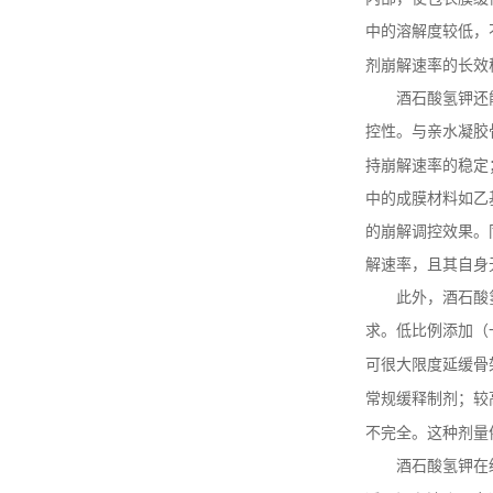
中的溶解度较低，
剂崩解速率的长效
酒石酸钾钠四水化合物生
产厂家
酒石酸氢钾还
控性。与亲水凝胶
持崩解速率的稳定
酒石酸钾钠生产厂家 质量
中的成膜材料如乙
保证 价格实惠
的崩解调控效果。
解速率，且其自身
食品级酒石酸 生产厂家
此外，酒石酸
结晶品 质量保证
求。低比例添加（
可很大限度延缓骨
常规缓释制剂；较
酒石酸锑钾生产企业 质量
保证 可提供出口通关单和
不完全。这种剂量
商检
酒石酸氢钾在