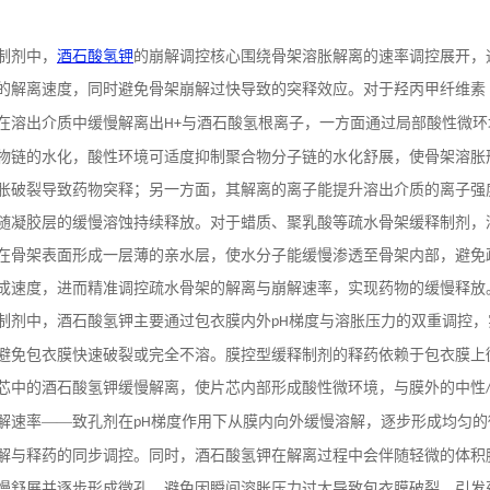
制剂中，
酒石酸氢钾
的崩解调控核心围绕骨架溶胀解离的速率调控展开，
的解离速度，同时避免骨架崩解过快导致的突释效应。对于羟丙甲纤维素
在溶出介质中缓慢解离出
与酒石酸氢根离子，一方面通过局部酸性微环
H+
物链的水化，酸性环境可适度抑制聚合物分子链的水化舒展，使骨架溶胀
胀破裂导致药物突释；另一方面，其解离的离子能提升溶出介质的离子强
随凝胶层的缓慢溶蚀持续释放。对于蜡质、聚乳酸等疏水骨架缓释制剂，
在骨架表面形成一层薄的亲水层，使水分子能缓慢渗透至骨架内部，避免
成速度，进而精准调控疏水骨架的解离与崩解速率，实现药物的缓慢释放
制剂中，酒石酸氢钾主要通过包衣膜内外
梯度与溶胀压力的双重调控，
pH
避免包衣膜快速破裂或完全不溶。膜控型缓释制剂的释药依赖于包衣膜上
芯中的酒石酸氢钾缓慢解离，使片芯内部形成酸性微环境，与膜外的中性
解速率——致孔剂在
梯度作用下从膜内向外缓慢溶解，逐步形成均匀的
pH
解与释药的同步调控。同时，酒石酸氢钾在解离过程中会伴随轻微的体积
慢舒展并逐步形成微孔，避免因瞬间溶胀压力过大导致包衣膜破裂，引发