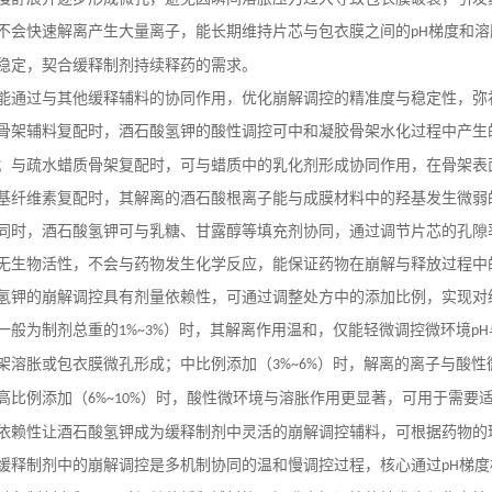
不会快速解离产生大量离子，能长期维持片芯与包衣膜之间的
梯度和溶
pH
稳定，契合缓释制剂持续释药的需求。
能通过与其他缓释辅料的协同作用，优化崩解调控的精准度与稳定性，弥
骨架辅料复配时，酒石酸氢钾的酸性调控可中和凝胶骨架水化过程中产生
；与疏水蜡质骨架复配时，可与蜡质中的乳化剂形成协同作用，在骨架表
基纤维素复配时，其解离的酒石酸根离子能与成膜材料中的羟基发生微弱
同时，酒石酸氢钾可与乳糖、甘露醇等填充剂协同，通过调节片芯的孔隙
无生物活性，不会与药物发生化学反应，能保证药物在崩解与释放过程中
氢钾的崩解调控具有剂量依赖性，可通过调整处方中的添加比例，实现对
一般为制剂总重的
）时，其解离作用温和，仅能轻微调控微环境
1%~3%
pH
架溶胀或包衣膜微孔形成；中比例添加（
）时，解离的离子与酸性
3%~6%
高比例添加（
）时，酸性微环境与溶胀作用更显著，可用于需要
6%~10%
依赖性让酒石酸氢钾成为缓释制剂中灵活的崩解调控辅料，可根据药物的
缓释制剂中的崩解调控是多机制协同的温和慢调控过程，核心通过
梯度
pH