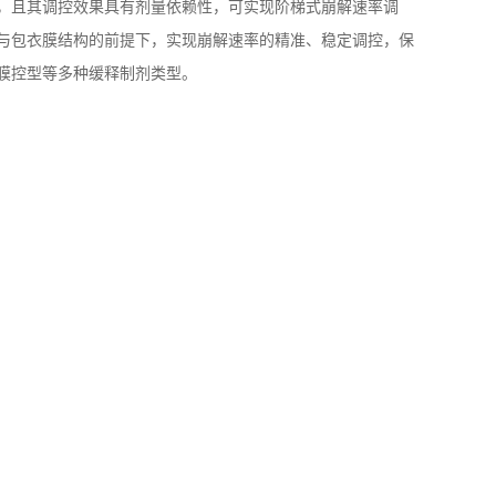
，且其调控效果具有剂量依赖性，可实现阶梯式崩解速率调
与包衣膜结构的前提下，实现崩解速率的精准、稳定调控，保
膜控型等多种缓释制剂类型。