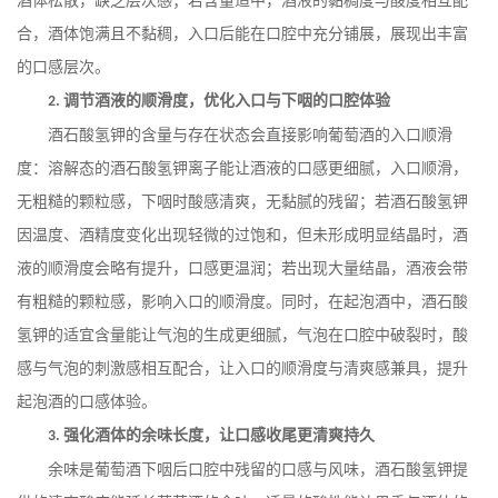
酒体松散，缺乏层次感；若含量适中，酒液的黏稠度与酸度相互配
合，酒体饱满且不黏稠，入口后能在口腔中充分铺展，展现出丰富
的口感层次。
调节酒液的顺滑度，优化入口与下咽的口腔体验
2.
酒石酸氢钾的含量与存在状态会直接影响葡萄酒的入口顺滑
度：溶解态的酒石酸氢钾离子能让酒液的口感更细腻，入口顺滑，
无粗糙的颗粒感，下咽时酸感清爽，无黏腻的残留；若酒石酸氢钾
因温度、酒精度变化出现轻微的过饱和，但未形成明显结晶时，酒
液的顺滑度会略有提升，口感更温润；若出现大量结晶，酒液会带
有粗糙的颗粒感，影响入口的顺滑度。同时，在起泡酒中，酒石酸
氢钾的适宜含量能让气泡的生成更细腻，气泡在口腔中破裂时，酸
感与气泡的刺激感相互配合，让入口的顺滑度与清爽感兼具，提升
起泡酒的口感体验。
强化酒体的余味长度，让口感收尾更清爽持久
3.
余味是葡萄酒下咽后口腔中残留的口感与风味，酒石酸氢钾提