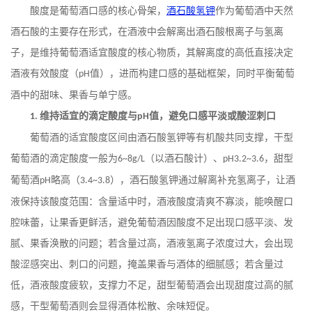
酸度是葡萄酒口感的核心骨架，
酒石酸氢钾
作为葡萄酒中天然
酒石酸的主要存在形式，在酒液中会解离出酒石酸根离子与氢离
子，是维持葡萄酒适宜酸度的核心物质，其解离度的高低直接决定
酒液有效酸度（
值），进而构建口感的基础框架，同时平衡葡萄
pH
酒中的甜味、果香与单宁感。
维持适宜的滴定酸度与
值，避免口感平淡或酸涩刺口
1.
pH
葡萄酒的适宜酸度区间由酒石酸氢钾等有机酸共同支撑，干型
葡萄酒的滴定酸度一般为
（以酒石酸计）、
，甜型
6~8g/L
pH3.2~3.6
葡萄酒
略高（
），酒石酸氢钾通过解离补充氢离子，让酒
pH
3.4~3.8
液保持该酸度范围：含量适中时，酒液酸度清爽不寡淡，能唤醒口
腔味蕾，让果香更鲜活，避免葡萄酒因酸度不足出现口感平淡、发
腻、果香涣散的问题；若含量过高，酒液氢离子浓度过大，会出现
酸涩感突出、刺口的问题，掩盖果香与酒体的细腻感；若含量过
低，酒液酸度疲软，支撑力不足，甜型葡萄酒会出现甜度过高的腻
感，干型葡萄酒则会显得酒体松散、余味短促。