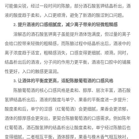
可能偏尖锐，经过一段时间的陈酿，部分酒石酸氢钾结晶析出，酒
液的酸度趋于柔和，入口更顺滑，避免了新酒的酸涩刺口问题。
提升酒液的口感细腻度，减少离子带来的轻微粗糙感
2.
溶解态的酒石酸氢钾离子虽能提升酒体饱满度，但过量的离子
会给口腔带来轻微的粗糙感，而陈酿过程中结晶析出后，酒液中的
离子浓度趋于适宜，粗糙感消失，口感变得更细腻、顺滑。同时，
结晶析出后的酒液，分子间的作用力更平衡，酒液在口腔中的铺展
性更好，入口的触感更温润。
让酒体的平衡度更高，适配陈酿葡萄酒的口感风格
3.
陈酿葡萄酒的核心口感风格是柔和、醇厚、层次丰富，酒石酸
氢钾结晶析出后，酒液的酸度与单宁、果香的平衡度进一步提升：
酸度柔和后，单宁的涩感（红葡萄酒）会更细腻，果香会更浓郁，
酒体的醇厚感会更突出，更契合陈酿葡萄酒的口感需求。例如陈年
红葡萄酒，酒石酸氢钾的结晶析出让酸度柔和，单宁经过陈酿后也
变得细腻，二者相互平衡，酒体醇厚，果香与橡木香气相互映衬，