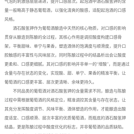
气泡的刺激感层层递进，提升口感层次。起泡酒中酒石酸氢钾的含
量一般略高于静态葡萄酒，以强化清爽的酸感，适配起泡酒的口感
风格。
酒石酸氢钾作为葡萄酒酿造中天然的核心物质，对口感的影响
贯穿从酿造到陈酿的全过程，其核心作用是调控酸度构建口感骨
架，平衡甜味、单宁与果香，塑造酒体的饱满度与顺滑度，提升口
腔触感的丰富性与风味层次，同时陈酿过程中的结晶析出会让酸度
更柔和、口感更细腻。其对口感的影响并非单一的
“增酸”，而是通过
含量与存在状态的变化，实现酸、甜、单宁、果香的精准平衡，让
葡萄酒的口感更丰富、层次更清晰、余味更持久。
不同品类的葡萄酒对酒石酸氢钾的含量需求不同，酿造与陈酿
过程中需根据葡萄酒的风格定位，精准调控其含量与存在状态，让
其充分发挥酸度调节、风味平衡、酒体塑造的作用，才能酿造出酸
度适宜、口感顺滑、层次丰富的优质葡萄酒，而瓶底的酒石酸氢钾
结晶，更是陈酿过程中酸度优化的标志，并非葡萄酒的品质缺陷。