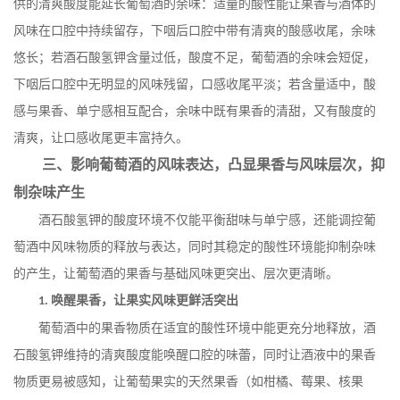
供的清爽酸度能延长葡萄酒的余味：适量的酸性能让果香与酒体的
风味在口腔中持续留存，下咽后口腔中带有清爽的酸感收尾，余味
悠长；若酒石酸氢钾含量过低，酸度不足，葡萄酒的余味会短促，
下咽后口腔中无明显的风味残留，口感收尾平淡；若含量适中，酸
感与果香、单宁感相互配合，余味中既有果香的清甜，又有酸度的
清爽，让口感收尾更丰富持久。
三、影响葡萄酒的风味表达，凸显果香与风味层次，抑
制杂味产生
酒石酸氢钾的酸度环境不仅能平衡甜味与单宁感，还能调控葡
萄酒中风味物质的释放与表达，同时其稳定的酸性环境能抑制杂味
的产生，让葡萄酒的果香与基础风味更突出、层次更清晰。
唤醒果香，让果实风味更鲜活突出
1.
葡萄酒中的果香物质在适宜的酸性环境中能更充分地释放，酒
石酸氢钾维持的清爽酸度能唤醒口腔的味蕾，同时让酒液中的果香
物质更易被感知，让葡萄果实的天然果香（如柑橘、莓果、核果