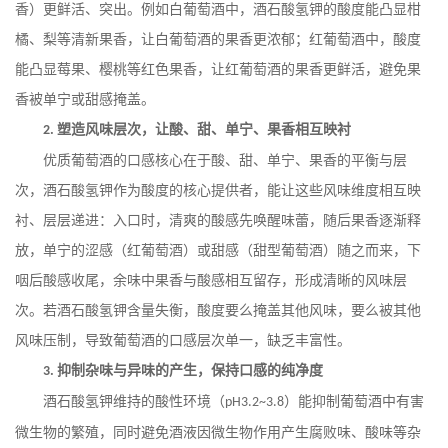
香）更鲜活、突出。例如白葡萄酒中，酒石酸氢钾的酸度能凸显柑
橘、梨等清新果香，让白葡萄酒的果香更浓郁；红葡萄酒中，酸度
能凸显莓果、樱桃等红色果香，让红葡萄酒的果香更鲜活，避免果
香被单宁或甜感掩盖。
塑造风味层次，让酸、甜、单宁、果香相互映衬
2.
优质葡萄酒的口感核心在于酸、甜、单宁、果香的平衡与层
次，酒石酸氢钾作为酸度的核心提供者，能让这些风味维度相互映
衬、层层递进：入口时，清爽的酸感先唤醒味蕾，随后果香逐渐释
放，单宁的涩感（红葡萄酒）或甜感（甜型葡萄酒）随之而来，下
咽后酸感收尾，余味中果香与酸感相互留存，形成清晰的风味层
次。若酒石酸氢钾含量失衡，酸度要么掩盖其他风味，要么被其他
风味压制，导致葡萄酒的口感层次单一，缺乏丰富性。
抑制杂味与异味的产生，保持口感的纯净度
3.
酒石酸氢钾维持的酸性环境（
）能抑制葡萄酒中有害
pH3.2~3.8
微生物的繁殖，同时避免酒液因微生物作用产生腐败味、酸味等杂