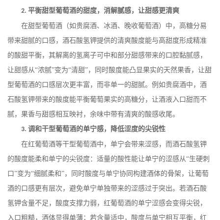
平衡甜型葡萄酒的甜度，消解腻感，让甜感更清爽
2.
在甜型葡萄酒（如贵腐酒、冰酒、晚收葡萄酒）中，高糖分易
带来甜腻的口感，酒石酸氢钾提供的清爽酸度能与高甜度形成精准
的酸甜平衡，其解离的氢离子可中和部分甜感带来的口腔黏腻感，
让甜感从
“浓腻”变为“清甜”，同时酸度能凸显果实的天然果香，让甜
型葡萄酒的口感层次更丰富，而非单一的甜腻。例如贵腐酒中，酒
石酸氢钾带来的酸度能平衡葡萄果实的高糖分，让酒液入口甜而不
腻，果香与甜感相互映衬，余味中带有清爽的酸感收尾。
调和干型葡萄酒的单宁感，降低涩度的尖锐性
3.
在红葡萄酒等干型葡萄酒中，单宁会带来涩感，而酒石酸氢钾
的酸度能柔和单宁的尖锐度：适量的酸性能让单宁的涩感从
“生硬刺
口”变为“细腻柔和”，同时酸度与单宁协同构建酒体的骨架，让葡萄
酒的口感更有层次，避免单宁单独带来的涩感过于突出。若酒石酸
氢钾含量不足，酸度支撑力弱，红葡萄酒的单宁涩感会变得尖锐，
入口粗糙，酒体显得单薄；若含量适中，酸度与单宁相互平衡，红