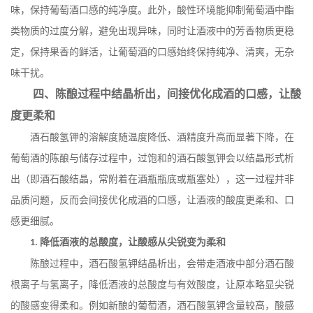
味，保持葡萄酒口感的纯净度。此外，酸性环境能抑制葡萄酒中酯
类物质的过度分解，避免出现异味，同时让酒液中的芳香物质更稳
定，保持果香的鲜活，让葡萄酒的口感始终保持纯净、清爽，无杂
味干扰。
四、陈酿过程中结晶析出，间接优化成酒的口感，让酸
度更柔和
酒石酸氢钾的溶解度随温度降低、酒精度升高而显著下降，在
葡萄酒的陈酿与储存过程中，过饱和的酒石酸氢钾会以结晶形式析
出（即酒石酸结晶，常附着在酒瓶瓶底或瓶塞处），这一过程并非
品质问题，反而会间接优化成酒的口感，让酒液的酸度更柔和、口
感更细腻。
降低酒液的总酸度，让酸感从尖锐变为柔和
1.
陈酿过程中，酒石酸氢钾结晶析出，会带走酒液中部分酒石酸
根离子与氢离子，降低酒液的总酸度与有效酸度，让原本略显尖锐
的酸感变得柔和。例如新酿的葡萄酒，酒石酸氢钾含量较高，酸感