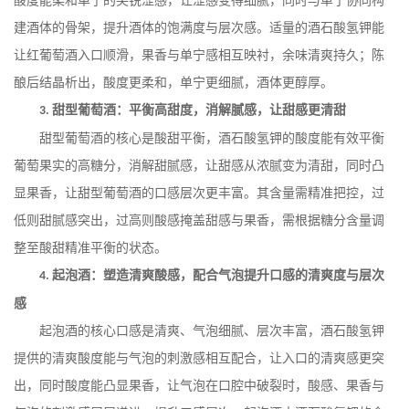
酸度能柔和单宁的尖锐涩感，让涩感变得细腻，同时与单宁协同构
建酒体的骨架，提升酒体的饱满度与层次感。适量的酒石酸氢钾能
让红葡萄酒入口顺滑，果香与单宁感相互映衬，余味清爽持久；陈
酿后结晶析出，酸度更柔和，单宁更细腻，酒体更醇厚。
甜型葡萄酒：平衡高甜度，消解腻感，让甜感更清甜
3.
甜型葡萄酒的核心是酸甜平衡，酒石酸氢钾的酸度能有效平衡
葡萄果实的高糖分，消解甜腻感，让甜感从浓腻变为清甜，同时凸
显果香，让甜型葡萄酒的口感层次更丰富。其含量需精准把控，过
低则甜腻感突出，过高则酸感掩盖甜感与果香，需根据糖分含量调
整至酸甜精准平衡的状态。
起泡酒：塑造清爽酸感，配合气泡提升口感的清爽度与层次
4.
感
起泡酒的核心口感是清爽、气泡细腻、层次丰富，酒石酸氢钾
提供的清爽酸度能与气泡的刺激感相互配合，让入口的清爽感更突
出，同时酸度能凸显果香，让气泡在口腔中破裂时，酸感、果香与