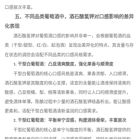
口感层次丰富。
五、不同品类葡萄酒中，酒石酸氢钾对口感影响的差异
化表现
酒石酸氢钾对葡萄酒口感的影响并非单一，会根据葡萄酒的品
类（干型
甜型、红
白、起泡酒）呈现出差异化的特点，其含量与存
/
/
在状态的调控会适配不同品类的口感风格需求。
干型白葡萄酒：凸显清爽酸度，强化果香与顺滑度
1.
干型白葡萄酒的核心口感风格是清爽、果香浓郁、入口顺滑，
酒石酸氢钾是其酸度的核心支撑，适宜的含量能让酒液保持清爽的
酸感，凸显柑橘、梨、桃等清新果香，同时让入口的顺滑度提升，
避免酒体单薄。陈酿过程中少量的酒石酸氢钾结晶析出，能让酸感
更柔和，适配干型白葡萄酒清新温润的口感需求。
干型红葡萄酒：平衡单宁涩感，构建酒体骨架，丰富层次
2.
干型红葡萄酒的核心是单宁与酸度的平衡，酒石酸氢钾提供的