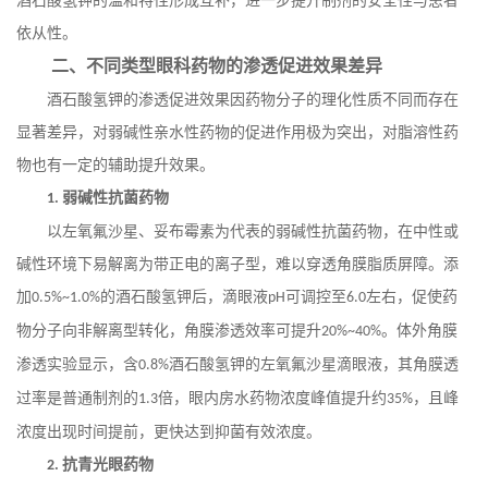
酒石酸氢钾的温和特性形成互补，进一步提升制剂的安全性与患者
依从性。
二、不同类型眼科药物的渗透促进效果差异
酒石酸氢钾的渗透促进效果因药物分子的理化性质不同而存在
显著差异，对弱碱性亲水性药物的促进作用极为突出，对脂溶性药
物也有一定的辅助提升效果。
弱碱性抗菌药物
1.
以左氧氟沙星、妥布霉素为代表的弱碱性抗菌药物，在中性或
碱性环境下易解离为带正电的离子型，难以穿透角膜脂质屏障。添
加
的酒石酸氢钾后，滴眼液
可调控至
左右，促使药
0.5%~1.0%
pH
6.0
物分子向非解离型转化，角膜渗透效率可提升
。体外角膜
20%~40%
渗透实验显示，含
酒石酸氢钾的左氧氟沙星滴眼液，其角膜透
0.8%
过率是普通制剂的
倍，眼内房水药物浓度峰值提升约
，且峰
1.3
35%
浓度出现时间提前，更快达到抑菌有效浓度。
抗青光眼药物
2.