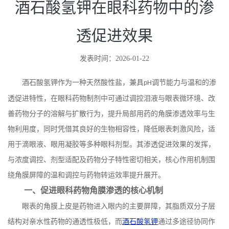
酒石酸氢钾在眼科药物中的渗
透促进效果
发表时间：2026-01-22
酒石酸氢钾作为一种天然酸性盐，兼具
调节能力与温和的渗
pH
透促进特性，在眼科药物制剂中可通过调控泪液与眼表微环境、改
善药物分子的溶解与扩散行为，提升局部用药的角膜渗透效率与生
物利用度，同时凭借其良好的生物相容性，降低眼表刺激风险，适
用于滴眼液、眼用凝胶等多种眼科剂型。其渗透促进效果的发挥，
与浓度调控、剂型适配及药物分子特性密切相关，核心作用机制围
绕角膜屏障的温和调控与药物转运效率提升展开。
一、促进眼科药物角膜渗透的核心机制
眼表的角膜上皮是药物进入眼内的主要屏障，其脂质双分子层
结构对亲水性药物的通透性极低，而
酒石酸氢钾
通过多途径协同作