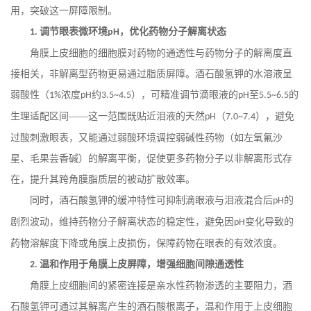
用，突破这一屏障限制。
调节眼表微环境
，优化药物分子解离状态
1.
pH
角膜上皮细胞的细胞膜对药物的通透性与药物分子的解离度直
接相关，非解离型药物更易通过脂质屏障。酒石酸氢钾的水溶液呈
弱酸性（
浓度
约
），可精准调节滴眼液的
至
的
1%
pH
3.5~4.5
pH
5.5~6.5
生理适配区间——这一范围既贴近泪液的天然
（
），避免
pH
7.0~7.4
过酸刺激眼表，又能通过弱酸环境调控弱碱性药物（如左氧氟沙
星、毛果芸香碱）的解离平衡，促使更多药物分子以非解离形式存
在，提升其跨角膜脂质层的被动扩散效率。
同时，酒石酸氢钾的缓冲特性可抑制滴眼液与泪液混合后
的
pH
剧烈波动，维持药物分子解离状态的稳定性，避免因
变化导致的
pH
药物溶解度下降或角膜上皮损伤，保障药物在眼表的有效浓度。
温和作用于角膜上皮屏障，增强细胞间隙通透性
2.
角膜上皮细胞间的紧密连接是亲水性药物渗透的主要阻力，酒
石酸氢钾可通过其解离产生的酒石酸根离子，温和作用于上皮细胞