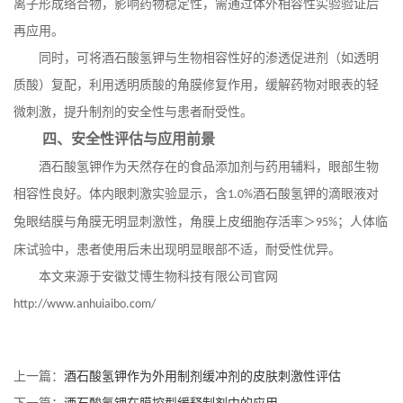
离子形成络合物，影响药物稳定性，需通过体外相容性实验验证后
再应用。
同时，可将酒石酸氢钾与生物相容性好的渗透促进剂（如透明
质酸）复配，利用透明质酸的角膜修复作用，缓解药物对眼表的轻
微刺激，提升制剂的安全性与患者耐受性。
四、安全性评估与应用前景
酒石酸氢钾作为天然存在的食品添加剂与药用辅料，眼部生物
相容性良好。体内眼刺激实验显示，含
酒石酸氢钾的滴眼液对
1.0%
兔眼结膜与角膜无明显刺激性，角膜上皮细胞存活率＞
；人体临
95%
床试验中，患者使用后未出现明显眼部不适，耐受性优异。
本文来源于安徽艾博生物科技有限公司官网
http://www.anhuiaibo.com/
上一篇：
酒石酸氢钾作为外用制剂缓冲剂的皮肤刺激性评估