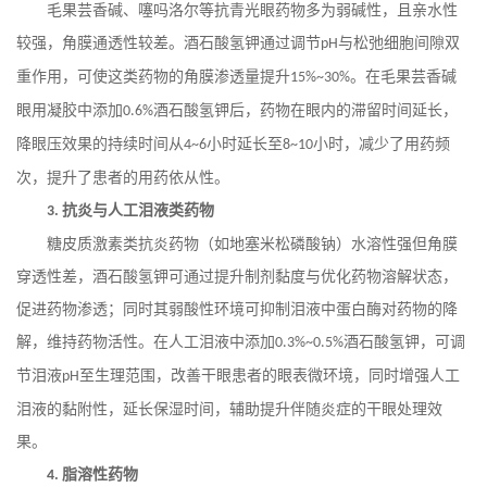
毛果芸香碱、噻吗洛尔等抗青光眼药物多为弱碱性，且亲水性
较强，角膜通透性较差。酒石酸氢钾通过调节
与松弛细胞间隙双
pH
重作用，可使这类药物的角膜渗透量提升
。在毛果芸香碱
15%~30%
眼用凝胶中添加
酒石酸氢钾后，药物在眼内的滞留时间延长，
0.6%
降眼压效果的持续时间从
小时延长至
小时，减少了用药频
4~6
8~10
次，提升了患者的用药依从性。
抗炎与人工泪液类药物
3.
糖皮质激素类抗炎药物（如地塞米松磷酸钠）水溶性强但角膜
穿透性差，酒石酸氢钾可通过提升制剂黏度与优化药物溶解状态，
促进药物渗透；同时其弱酸性环境可抑制泪液中蛋白酶对药物的降
解，维持药物活性。在人工泪液中添加
酒石酸氢钾，可调
0.3%~0.5%
节泪液
至生理范围，改善干眼患者的眼表微环境，同时增强人工
pH
泪液的黏附性，延长保湿时间，辅助提升伴随炎症的干眼处理效
果。
脂溶性药物
4.