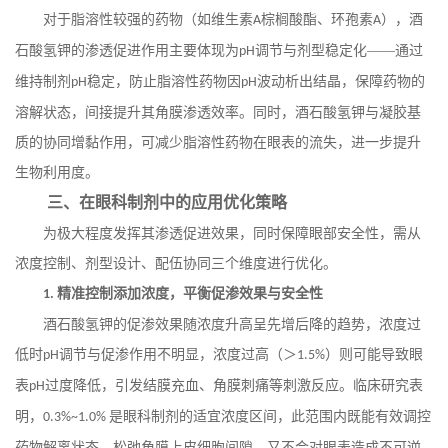
对于脂溶性较强的药物（如维生素
棕榈酸酯、环孢素
），酒
A
A
石酸氢钾的渗透促进作用主要体现为
调节与剂型稳定化——通过
pH
维持制剂
稳定，防止脂溶性药物因
波动析出结晶，保障药物的
pH
pH
溶解状态，间接提升其角膜渗透效率。同时，酒石酸氢钾与凝胶基
质的协同增黏作用，可减少脂溶性药物在眼表的流失，进一步提升
生物利用度。
三、在眼科制剂中的应用优化策略
为极大程度发挥其渗透促进效果，同时保障眼部安全性，需从
浓度控制、剂型设计、配伍协同三个维度进行优化。
精准控制添加浓度，平衡促渗效果与安全性
1.
酒石酸氢钾的促渗效果随浓度升高呈先增后降的趋势，浓度过
低时
调节与促渗作用不明显，浓度过高（＞
）则可能导致眼
pH
1.5%
表
过度降低，引发结膜充血、角膜刺痛等刺激反应。临床研究表
pH
明，
是眼科制剂的适宜浓度区间，此范围内既能有效调控
0.3%~1.0%
药物解离状态、松弛角膜上皮细胞间隙，又不会对眼表造成不可逆