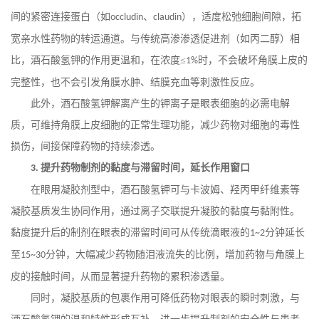
间的紧密连接蛋白（如
、
），适度松弛细胞间隙，拓
occludin
claudin
宽亲水性药物的转运通道。与传统高渗渗透促进剂（如丙二醇）相
比，酒石酸氢钾的作用更温和，在浓度≤
时，不会破坏角膜上皮的
1%
完整性，也不会引发角膜水肿、结膜充血等刺激性反应。
此外，酒石酸氢钾解离产生的钾离子是眼表细胞的必需电解
质，可维持角膜上皮细胞的正常生理功能，减少药物对细胞的毒性
损伤，间接保障药物的持续渗透。
提升药物制剂的黏度与滞留时间，延长作用窗口
3.
在眼用凝胶剂型中，酒石酸氢钾可与卡波姆、羟丙甲纤维素等
凝胶基质发生协同作用，通过离子交联提升凝胶的黏度与黏附性。
黏度提升后的制剂在眼表的滞留时间可从传统滴眼液的
分钟延长
1~2
至
分钟，大幅减少药物随泪液流失的比例，增加药物与角膜上
15~30
皮的接触时间，从而显著提升药物的累积渗透量。
同时，凝胶基质的包裹作用可降低药物对眼表的瞬时刺激，与