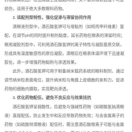
损伤，适用于绝大多数眼科药物。
适配剂型特性，强化促渗与滞留协同作用
2.
滴眼液剂型中，酒石酸氢钾可与增黏剂（如羟丙甲纤维素）复
配，在调节
的同时提升制剂黏度，延长药物在眼表的滞留时间；
pH
眼用凝胶剂型中，可利用酒石酸氢钾的离子特性与凝胶基质交联，
形成具有温度敏感性的原位凝胶，滴眼后在眼表体温环境下迅速凝
胶化，进一步增强药物黏附与渗透效果。
此外，酒石酸氢钾可用于制备纳米载药系统的眼科制剂，通过
调节纳米粒表面电位，提升纳米粒与角膜上皮细胞的亲和力，促进
药物的细胞内摄取，实现靶向渗透。
优化药物配伍，避免不良反应与效果拮抗
3.
酒石酸氢钾呈弱酸性，应避免与强碱性药物（如碳酸氢钠滴眼
液）直接配伍，防止发生中和反应导致药物失效；与含金属离子的
药物（如硫酸锌滴眼液）配伍时，需注意酒石酸根离子可能与金属