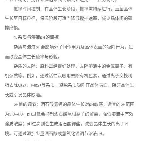
搅拌时间控制：在晶体生长阶段，搅拌需持续进行，直至晶体
生长至目标粒径，保温阶段可适当降低搅拌速率，减少晶体间的碰
撞磨损。
杂质与溶液
的调控
4.
pH
杂质与溶液
会影响分子间作用力及晶体表面的吸附行为，进
pH
而改变晶体生长速率与形貌。
杂质的去除：原料需经提纯处理，去除溶液中的金属离子、有
机杂质等。例如，通过活性炭吸附去除有机色素，通过离子交换树
脂去除
、
等杂质，避免杂质吸附在晶体表面，阻碍晶体生
Ca2+
Mg2+
长或引发晶体缺陷。
值的调节：酒石酸氢钾的晶体生长对
敏感，适宜的
范围
pH
pH
pH
为
–
。
过低会抑制酒石酸氢根离子的解离，降低溶液中有效
3.0
4.0
pH
溶质浓度；
过高则会生成酒石酸钾盐，改变晶体生长的离子环
pH
境。可通过添加少量酒石酸或氢氧化钾调节溶液
。
pH