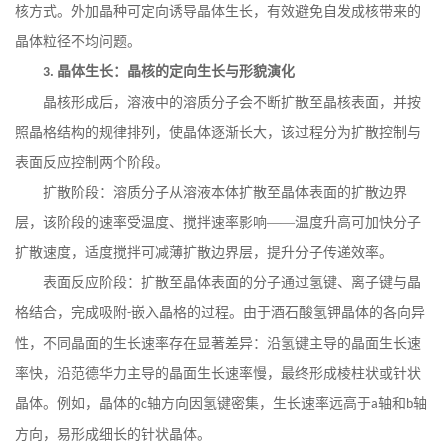
核方式。外加晶种可定向诱导晶体生长，有效避免自发成核带来的
晶体粒径不均问题。
晶体生长：晶核的定向生长与形貌演化
3.
晶核形成后，溶液中的溶质分子会不断扩散至晶核表面，并按
照晶格结构的规律排列，使晶体逐渐长大，该过程分为扩散控制与
表面反应控制两个阶段。
扩散阶段：溶质分子从溶液本体扩散至晶体表面的扩散边界
层，该阶段的速率受温度、搅拌速率影响
——温度升高可加快分子
扩散速度，适度搅拌可减薄扩散边界层，提升分子传递效率。
表面反应阶段：扩散至晶体表面的分子通过氢键、离子键与晶
格结合，完成吸附
嵌入晶格的过程。由于酒石酸氢钾晶体的各向异
-
性，不同晶面的生长速率存在显著差异：沿氢键主导的晶面生长速
率快，沿范德华力主导的晶面生长速率慢，最终形成棱柱状或针状
晶体。例如，晶体的
轴方向因氢键密集，生长速率远高于
轴和
轴
c
a
b
方向，易形成细长的针状晶体。