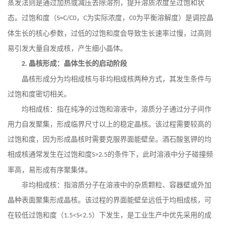
蒸发法则是通过加热或减压去除溶剂，提升溶质浓度至过饱和状
态。过饱和度（
，
为实际浓度，
为平衡溶解度）是调控晶
S=C/C0
C
C0
体生长的核心参数，过低的过饱和度会导致生长速率过慢，过高则
易引发大量自发成核，产生细小晶体。
晶核形成：晶体生长的启动阶段
2.
晶核形成分为均相成核与非均相成核两种方式，其发生条件与
过饱和度密切相关。
均相成核：指在纯净的过饱和溶液中，溶质分子通过分子间作
用力自发聚集，形成临界尺寸以上的稳定晶核。该过程需要较高的
过饱和度，因为形成晶核时需要克服界面能壁垒。酒石酸氢钾的均
相成核通常发生在过饱和度
的条件下，此时溶液中分子碰撞频
S>2.5
率高，易形成有序聚集体。
非均相成核：指溶质分子在溶液中的杂质颗粒、容器壁或外加
晶种表面聚集形成晶核。该过程的界面能壁垒远低于均相成核，可
在较低过饱和度（
）下发生，是工业生产中优先采用的成
1.5<S<2.5