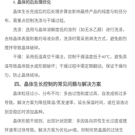
晶体的后处理优化
5.
晶体生长完成后的后处理步骤会影响最终产品的纯度与粒径分
布，需重点控制洗涤与干燥过程。
洗涤：选用与晶体溶解度低的溶剂（如无水乙醇）进行洗涤，
去除晶体表面附着的母液杂质，洗涤时需采用淋洗方式，避免剧烈
搅拌导致晶体破碎。
干燥：采用低温真空干燥法，控制干燥温度低于
℃，避免高
40
温导致晶体脱水或形貌破坏；干燥过程中需定期翻动，保证干燥均
匀，防止晶体结块。
四、晶体生长控制的常见问题与解决方案
晶体粒径过小、分布不均：多由过饱和度过高、自发成核过多
导致。解决方案为降低降温
蒸发速率，延长保温时间，或在溶液达
/
到亚稳区时添加晶种。
晶体形貌不规则、出现针状团聚：多因各向异性生长过度或搅
拌速率过快导致。解决方案为优化
值，抑制优势晶面的过快生
pH