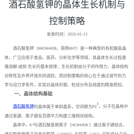
酒石酸氢钾的晶体生长机制与
控制策略
发表时间：2026-01-13
酒石酸氢钾（
，简称
）是一种典型的有机酸盐晶
KHC4H4O6
KHT
体，广泛应用于食品、医药、分析化学等领域，其晶体生长过程遵
循溶解
成核
生长的基本规律，生长机制由分子间作用力、晶体结构
-
-
对称性及外界环境共同调控，而控制策略的核心在于通过调节热力
学与动力学条件，实现对晶体形貌、粒径分布及纯度的精准把控。
一、晶体结构基础
1
酒石酸氢钾
的晶体属于单斜晶系，空间群为
，分子在晶格中
P2
通过氢键、离子键及范德华力构建三维网状结构。
晶体中，
+
与酒石酸氢根离子（
-
）通过离子键结合，
K
HC4H4O6