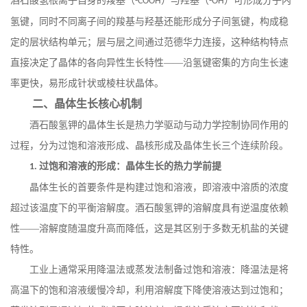
酒石酸氢根离子自身的羧基（
）与羟基（
）可形成分子内
-COOH
-OH
氢键，同时不同离子间的羧基与羟基还能形成分子间氢键，构成稳
定的层状结构单元；层与层之间通过范德华力连接，这种结构特点
直接决定了晶体的各向异性生长特性——沿氢键密集的方向生长速
率更快，易形成针状或棱柱状晶体。
二、晶体生长核心机制
酒石酸氢钾的晶体生长是热力学驱动与动力学控制协同作用的
过程，分为过饱和溶液形成、晶核形成及晶体生长三个连续阶段。
过饱和溶液的形成：晶体生长的热力学前提
1.
晶体生长的首要条件是构建过饱和溶液，即溶液中溶质的浓度
超过该温度下的平衡溶解度。酒石酸氢钾的溶解度具有逆温度依赖
性
——溶解度随温度升高而降低，这是其区别于多数无机盐的关键
特性。
工业上通常采用降温法或蒸发法制备过饱和溶液：降温法是将
高温下的饱和溶液缓慢冷却，利用溶解度下降使溶液达到过饱和；