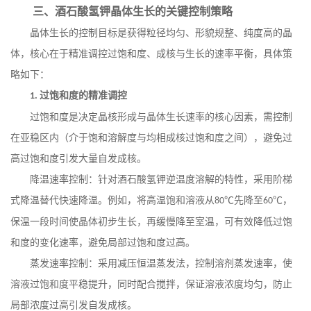
三、酒石酸氢钾晶体生长的关键控制策略
晶体生长的控制目标是获得粒径均匀、形貌规整、纯度高的晶
体，核心在于精准调控过饱和度、成核与生长的速率平衡，具体策
略如下：
过饱和度的精准调控
1.
过饱和度是决定晶核形成与晶体生长速率的核心因素，需控制
在亚稳区内（介于饱和溶解度与均相成核过饱和度之间），避免过
高过饱和度引发大量自发成核。
降温速率控制：针对酒石酸氢钾逆温度溶解的特性，采用阶梯
式降温替代快速降温。例如，将高温饱和溶液从
℃先降至
℃，
80
60
保温一段时间使晶体初步生长，再缓慢降至室温，可有效降低过饱
和度的变化速率，避免局部过饱和度过高。
蒸发速率控制：采用减压恒温蒸发法，控制溶剂蒸发速率，使
溶液过饱和度平稳提升，同时配合搅拌，保证溶液浓度均匀，防止
局部浓度过高引发自发成核。