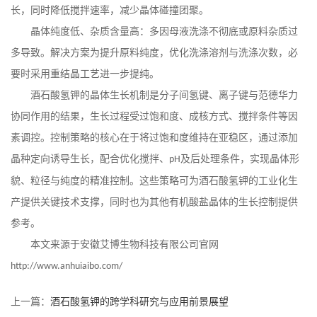
长，同时降低搅拌速率，减少晶体碰撞团聚。
晶体纯度低、杂质含量高：多因母液洗涤不彻底或原料杂质过
多导致。解决方案为提升原料纯度，优化洗涤溶剂与洗涤次数，必
要时采用重结晶工艺进一步提纯。
酒石酸氢钾的晶体生长机制是分子间氢键、离子键与范德华力
协同作用的结果，生长过程受过饱和度、成核方式、搅拌条件等因
素调控。控制策略的核心在于将过饱和度维持在亚稳区，通过添加
晶种定向诱导生长，配合优化搅拌、
及后处理条件，实现晶体形
pH
貌、粒径与纯度的精准控制。这些策略可为酒石酸氢钾的工业化生
产提供关键技术支撑，同时也为其他有机酸盐晶体的生长控制提供
参考。
本文来源于安徽艾博生物科技有限公司官网
http://www.anhuiaibo.com/
上一篇：
酒石酸氢钾的跨学科研究与应用前景展望