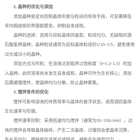
晶种的优化与添加
2.
添加晶种是定向控制晶体形貌与粒径的有效手段，可显著降低
非均相成核的界面能壁垒，抑制自发成核。
晶种的选择：选用与目标晶体同晶型、粒径均匀、无缺陷的酒
石酸氢钾晶种，晶种粒径通常为目标晶体粒径的
–
，避免使用
1/10
1/5
过大或过小的晶种。
添加方式与时机：在溶液达到临界过饱和度（
–
）时加
S=1.2
1.5
入晶种，此时溶液尚未发生自发成核，晶种可作为生长核心；添加
后需缓慢搅拌，使晶种均匀分散，防止晶种聚集。
搅拌条件的优化
3.
搅拌可影响溶液的传质效率与晶体的悬浮状态，进而调控晶体
生长速率与形貌。
搅拌速率控制：采用低速均匀搅拌（通常为
–
），过
50
150r/min
快的搅拌会导致晶体破碎，产生二次晶核，过慢则会使晶体沉降，
生长不均匀。搅拌桨优选桨式或锚式，避免产生强剪切力。