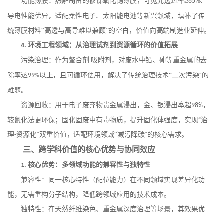
功能薄膜：热解制备的掺锑氧化锡薄膜，可见光透过率
≥
、
85%
导电性能优异，适配柔性电子、太阳能电池等新兴领域，填补了传
统薄膜材料“高透与高导难以兼顾”的空白，价值向高端制造业延伸。
环境工程领域：从治理试剂到资源循环的价值拓展
4.
污染治理：作为螯合剂
吸附剂，对废水中铅、砷等重金属的去
-
除率达
以上，且可循环使用，解决了传统治理技术“二次污染”的
99%
难题。
资源回收：用于电子废弃物贵金属浸出，金、银浸出率超
，
98%
较氰化法更环保；固化固废中有毒物质，提升固化体强度，实现“治
理
资源化”双重价值，适配环境领域“减污降碳”的核心需求。
-
三、跨学科价值的核心优势与协同效应
核心优势：多领域功能的兼容性与独特性
1.
兼容性：同一核心特性（配位能力）在不同领域实现差异化功
能，无需重构分子结构，降低跨领域应用的技术成本。
独特性：在天然纤维染色、重金属深度治理等场景，其效果优