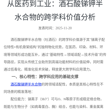
从医药到工业：酒石酸锑钾半
水合物的跨学科价值分析
发表时间：2025-11-20
酒石酸锑钾半水合物（吐酒石）的跨学科价值源于其
“锑离子配
位特性
有机骨架结构”的独特物化优势，在医药、印染、材料、环
+
境等领域形成功能互补，通过“基础特性→领域适配→技术升级”的传
导路径，实现从传统工业助剂到高端功能材料的价值延伸，同时需
通过低毒化、精准化技术突破，释放更大跨学科应用潜力。
一、核心特性：跨学科应用的基础支撑
酒石酸锑钾半水合物
的跨领域适配性，本质是其核心特性在不
同场景的精准落地：
配位能力：锑离子（
3⁺）可与
、
等原子形成稳定络合物，
Sb
O
N
既能与生物分子（如病毒蛋白、酶）结合，也能与染料、重金属离