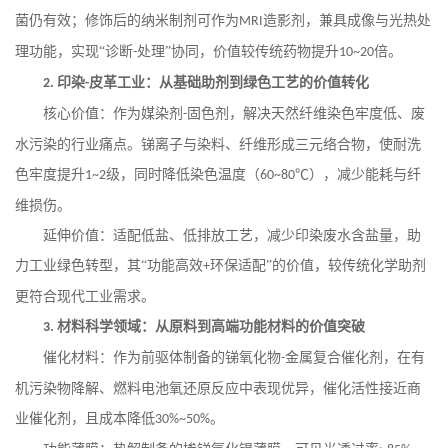
菌仍有效；修饰后的纳米制剂可作为
造影剂，兼具成像与光热处
MRI
理功能，实现“诊断
处理”协同，价值较传统药物提升
倍。
-
10~20
印染
皮革工业：从基础助剂到绿色工艺的价值转化
2.
-
核心价值：作为媒染剂
固色剂，解决天然纤维染色牢度低、废
-
水污染的行业痛点。锑离子与染料、纤维形成三元络合物，使耐洗
色牢度提升
级，同时降低染色温度（
℃），减少能耗与纤
1~2
60~80
维损伤。
延伸价值：适配低盐、低排放工艺，减少印染废水含盐量，助
力工业绿色转型，其
“功能高效
环保适配”的价值，较传统化学助剂
+
更符合现代工业需求。
材料科学领域：从原料到高端功能材料的价值突破
3.
催化材料：作为前驱体制备的锑氧化物
金属复合催化剂，在有
-
机污染物降解、燃料电池氧还原反应中表现优异，催化活性接近商
业催化剂，且成本降低
。
30%~50%