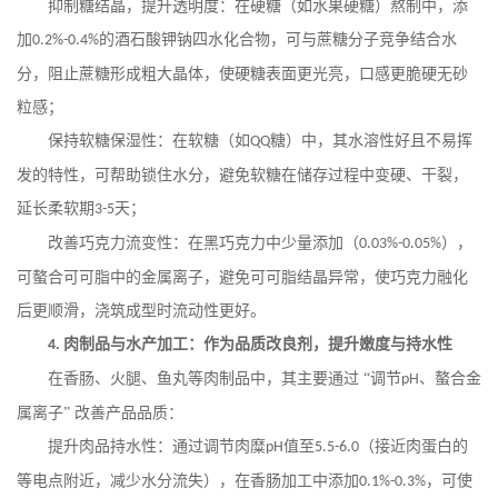
抑制糖结晶，提升透明度：在硬糖（如水果硬糖）熬制中，添
加
的酒石酸钾钠四水化合物，可与蔗糖分子竞争结合水
0.2%-0.4%
分，阻止蔗糖形成粗大晶体，使硬糖表面更光亮，口感更脆硬无砂
粒感；
保持软糖保湿性：在软糖（如
糖）中，其水溶性好且不易挥
QQ
发的特性，可帮助锁住水分，避免软糖在储存过程中变硬、干裂，
延长柔软期
天；
3-5
改善巧克力流变性：在黑巧克力中少量添加（
），
0.03%-0.05%
可螯合可可脂中的金属离子，避免可可脂结晶异常，使巧克力融化
后更顺滑，浇筑成型时流动性更好。
肉制品与水产加工：作为品质改良剂，提升嫩度与持水性
4.
在香肠、火腿、鱼丸等肉制品中，其主要通过
“调节
、螯合金
pH
属离子” 改善产品品质：
提升肉品持水性：通过调节肉糜
值至
（接近肉蛋白的
pH
5.5-6.0
等电点附近，减少水分流失），在香肠加工中添加
，可使
0.1%-0.3%