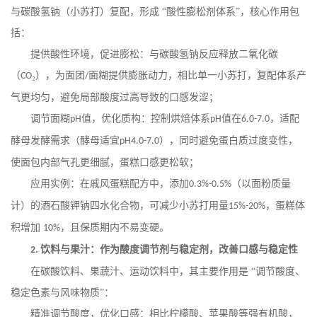
与碳酸氢钠（小苏打）复配，形成
“酸性膨松剂体系”，核心作用包
括：
提供酸性环境，促进膨松：与碳酸氢钠反应释放二氧化碳
（
₂），为面团
面糊提供膨胀动力，相比单一小苏打，复配体系产
CO
/
气更均匀，避免局部酸度过高导致的口感发涩；
调节面糊
值，优化质构：控制烘焙体系
值在
，适配
pH
pH
6.0-7.0
酵母发酵需求（酵母适宜
），同时避免蛋白质过度变性，
pH4.0-7.0
使面包内部气孔更细腻，蛋糕口感更松软；
应用实例：在戚风蛋糕配方中，添加
（以面粉质量
0.3%-0.5%
计）的酒石酸钾钠四水化合物，可减少小苏打用量
，蛋糕体
15%-20%
积增加
，且保质期内不易变硬。
10%
饮料与果汁：作为酸度调节剂与稳定剂，改善口感与稳定性
2.
在碳酸饮料、果蔬汁、运动饮料中，其主要作用是
“调节酸度、
稳定色素与风味物质”：
精准调节酸度，优化口感：相比柠檬酸、苹果酸等强有机酸，