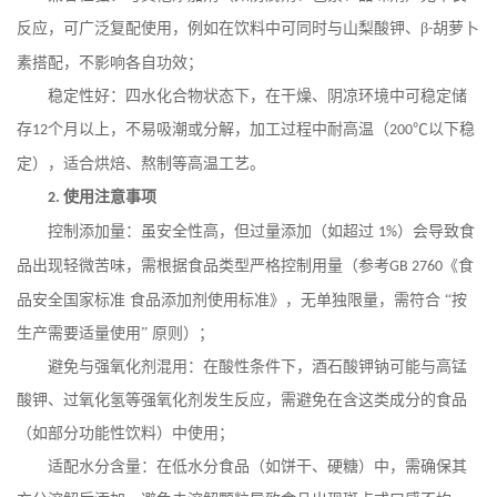
反应，可广泛复配使用，例如在饮料中可同时与山梨酸钾、
β
胡萝卜
-
素搭配，不影响各自功效；
稳定性好：四水化合物状态下，在干燥、阴凉环境中可稳定储
存
个月以上，不易吸潮或分解，加工过程中耐高温（
℃以下稳
12
200
定），适合烘焙、熬制等高温工艺。
使用注意事项
2.
控制添加量：虽安全性高，但过量添加（如超过
）会导致食
1%
品出现轻微苦味，需根据食品类型严格控制用量（参考
《食
GB 2760
品安全国家标准 食品添加剂使用标准》，无单独限量，需符合 “按
生产需要适量使用” 原则）；
避免与强氧化剂混用：在酸性条件下，酒石酸钾钠可能与高锰
酸钾、过氧化氢等强氧化剂发生反应，需避免在含这类成分的食品
（如部分功能性饮料）中使用；
适配水分含量：在低水分食品（如饼干、硬糖）中，需确保其