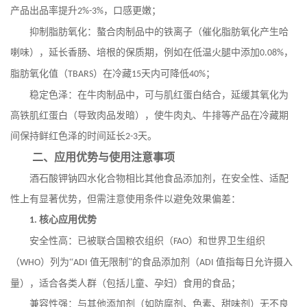
产品出品率提升
，口感更嫩；
2%-3%
抑制脂肪氧化：螯合肉制品中的铁离子（催化脂肪氧化产生哈
喇味），延长香肠、培根的保质期，例如在低温火腿中添加
，
0.08%
脂肪氧化值（
）在冷藏
天内可降低
；
TBARS
15
40%
稳定色泽：在牛肉制品中，可与肌红蛋白结合，延缓其氧化为
高铁肌红蛋白（导致肉品发暗），使牛肉丸、牛排等产品在冷藏期
间保持鲜红色泽的时间延长
天。
2-3
二、应用优势与使用注意事项
酒石酸钾钠四水化合物相比其他食品添加剂，在安全性、适配
性上有显著优势，但需注意使用条件以避免效果偏差：
核心应用优势
1.
安全性高：已被联合国粮农组织（
）和世界卫生组织
FAO
（
）列为“
值无限制”的食品添加剂（
值指每日允许摄入
WHO
ADI
ADI
量），适合各类人群（包括儿童、孕妇）食用的食品；
兼容性强：与其他添加剂（如防腐剂、色素、甜味剂）无不良