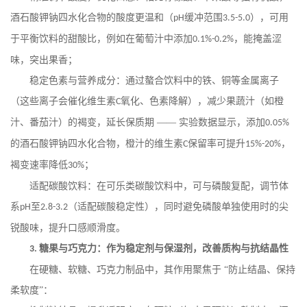
酒石酸钾钠四水化合物的酸度更温和（
缓冲范围
），可用
pH
3.5-5.0
于平衡饮料的甜酸比，例如在葡萄汁中添加
，能掩盖涩
0.1%-0.2%
味，突出果香；
稳定色素与营养成分：通过螯合饮料中的铁、铜等金属离子
（这些离子会催化维生素
氧化、色素降解），减少果蔬汁（如橙
C
汁、番茄汁）的褐变，延长保质期 —— 实验数据显示，添加
0.05%
的酒石酸钾钠四水化合物，橙汁的维生素
保留率可提升
，
C
15%-20%
褐变速率降低
；
30%
适配碳酸饮料：在可乐类碳酸饮料中，可与磷酸复配，调节体
系
至
（适配碳酸稳定性），同时避免磷酸单独使用时的尖
pH
2.8-3.2
锐酸味，提升口感顺滑度。
糖果与巧克力：作为稳定剂与保湿剂，改善质构与抗结晶性
3.
在硬糖、软糖、巧克力制品中，其作用聚焦于
“防止结晶、保持
柔软度”：