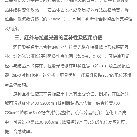
弯曲振动及分子骨架的扭曲振动（如
的弯曲），这些低频峰对
C-C-C
晶体结构变化敏感——若晶体因脱水或杂质掺入导致晶格畸变，峰
位会向低波数偏移（约
⁻1），可用于判断化合物的晶体完整性
5-10cm
及纯度。
三、红外与拉曼光谱的互补性及应用价值
酒石酸锑钾半水合物的红外与拉曼光谱在特征峰上形成明确互
补：红外光谱擅长识别强极性官能团（如
、
），可快速判断
O-H
C=O
羟基与结晶水的存在；拉曼光谱则在非极性键（如
）及金属配位
C-C
键（
对称伸缩）的分析上更具优势，能精准反映
3⁺的配位环境
Sb-O
Sb
与晶体结构。
这种互补性使其在实际应用中具有重要价值：例如，在医药领
域可通过红外
⁻1峰判断结晶水含量，结合拉曼
3400-3200cm
750-
⁻1峰验证
配位键的完整性，确保药品纯度；在化工合成
720cm
Sb-O
中，可通过拉曼
⁻1峰监控羧基与
3⁺的配位反应进度，
1100-1080cm
Sb
提升合成效率。