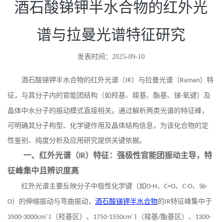
酒石酸锑钾半水合物的红外光
谱与拉曼光谱特征研究
发表时间：2025-09-10
酒石酸锑钾半水合物的红外光谱（
）与拉曼光谱（
）特
IR
Raman
征，与其分子内的官能团结构（如羟基、羧基、酯基、锑
氧键）及
-
晶体中水分子的振动模式直接相关。通过解析两类光谱的特征峰，
可明确其分子构型、化学键作用及晶体结构信息，为该化合物的定
性鉴别、纯度分析及应用研究提供关键依据。
一、红外光谱（
）特征：强极性官能团振动主导，特
IR
征峰集中且辨识度高
红外光谱主要反映分子中极性化学键（如
、
、
、
O-H
C=O
C-O
Sb-
）的伸缩振动与弯曲振动，
酒石酸锑钾半水合物
的
特征峰集中于
O
IR
⁻1（羟基区）、
⁻1（羧基
酯基区）、
3500-3000cm
1750-1550cm
/
1300-