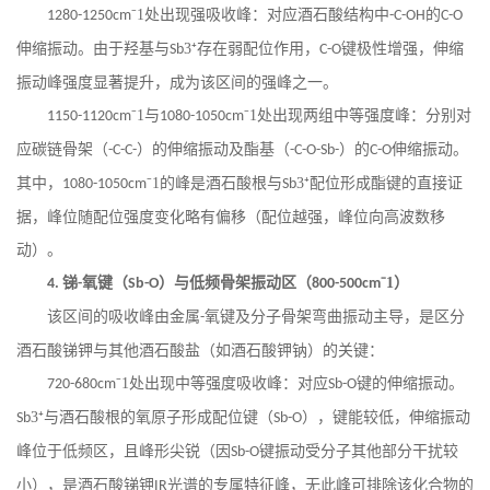
⁻1处出现强吸收峰：对应酒石酸结构中
的
1280-1250cm
-C-OH
C-O
伸缩振动。由于羟基与
3⁺存在弱配位作用，
键极性增强，伸缩
Sb
C-O
振动峰强度显著提升，成为该区间的强峰之一。
⁻1与
⁻1处出现两组中等强度峰：分别对
1150-1120cm
1080-1050cm
应碳链骨架（
）的伸缩振动及酯基（
）的
伸缩振动。
-C-C-
-C-O-Sb-
C-O
其中，
⁻1的峰是酒石酸根与
3⁺配位形成酯键的直接证
1080-1050cm
Sb
据，峰位随配位强度变化略有偏移（配位越强，峰位向高波数移
动）。
锑
氧键（
）与低频骨架振动区（
⁻1）
4.
-
Sb-O
800-500cm
该区间的吸收峰由金属
氧键及分子骨架弯曲振动主导，是区分
-
酒石酸锑钾与其他酒石酸盐（如酒石酸钾钠）的关键：
⁻1处出现中等强度吸收峰：对应
键的伸缩振动。
720-680cm
Sb-O
3⁺与酒石酸根的氧原子形成配位键（
），键能较低，伸缩振动
Sb
Sb-O
峰位于低频区，且峰形尖锐（因
键振动受分子其他部分干扰较
Sb-O
小），是酒石酸锑钾
光谱的专属特征峰，无此峰可排除该化合物的
IR