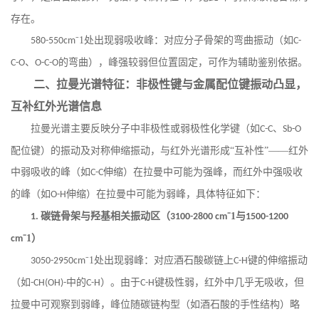
存在。
⁻1处出现弱吸收峰：对应分子骨架的弯曲振动（如
580-550cm
C-
、
的弯曲），峰强较弱但位置固定，可作为辅助鉴别依据。
C-O
O-C-O
二、拉曼光谱特征：非极性键与金属配位键振动凸显，
互补红外光谱信息
拉曼光谱主要反映分子中非极性或弱极性化学键（如
、
C-C
Sb-O
配位键）的振动及对称伸缩振动，与红外光谱形成“互补性”——红外
中弱吸收的峰（如
伸缩）在拉曼中可能为强峰，而红外中强吸收
C-C
的峰（如
伸缩）在拉曼中可能为弱峰，具体特征如下：
O-H
碳链骨架与羟基相关振动区（
⁻1与
1.
3100-2800 cm
1500-1200
⁻1）
cm
⁻1处出现弱峰：对应酒石酸碳链上
键的伸缩振动
3050-2950cm
C-H
（如
中的
）。由于
键极性弱，红外中几乎无吸收，但
-CH(OH)-
C-H
C-H
拉曼中可观察到弱峰，峰位随碳链构型（如酒石酸的手性结构）略