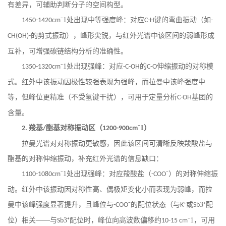
有差异，可辅助判断分子的空间构型。
⁻1处出现中等强度峰：对应
键的弯曲振动（如
1450-1420cm
C-H
-
的剪式振动），峰形尖锐，与红外光谱中该区间的弱峰形成
CH(OH)-
互补，可增强碳链结构分析的准确性。
⁻1处出现强峰：对应
的
伸缩振动的对称模
1350-1320cm
-C-OH
C-O
式。红外中该振动因极性较强表现为强峰，而拉曼中该峰强度中
等，但峰位更精准（不受氢键干扰），可用于定量分析
基团的
C-OH
含量。
羧基
酯基对称振动区（
⁻1）
2.
/
1200-900cm
拉曼光谱对对称振动更敏感，因此该区间可清晰反映羧酸盐与
酯基的对称伸缩振动，补充红外光谱的信息缺口：
⁻1处出现强峰：对应羧酸盐（
⁻）的对称伸缩振
1100-1080cm
-COO
动。红外中该振动因对称性高、偶极矩变化小而表现为弱峰，而拉
曼中该峰强度显著提升，且峰位与
⁻的配位状态（与
⁺或
3⁺配
-COO
K
Sb
位）相关——与
3⁺配位时，峰位向高波数偏移约
⁻1，可用
Sb
10-15 cm