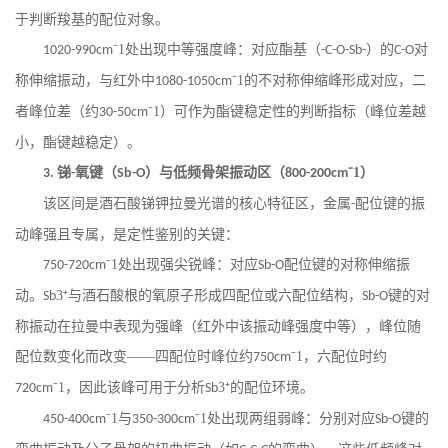
于判断羧基的配位对象。
⁻1处出现中等强度峰：对应酯基（
）的
对
1020-990cm
-C-O-Sb-
C-O
称伸缩振动，与红外中
⁻1的不对称伸缩峰形成对应，二
1080-1050cm
者峰位差（约
⁻1）可作为酯键稳定性的判断指标（峰位差越
30-50cm
小，酯键越稳定）。
锑
氧键（
）与低频骨架振动区（
⁻1）
3.
-
Sb-O
800-200cm
该区间是酒石酸锑钾拉曼光谱的核心特征区，金属
配位键的振
-
动峰强且专属，是定性鉴别的关键：
⁻1处出现强尖锐峰：对应
配位键的对称伸缩振
750-720cm
Sb-O
动。
3⁺与酒石酸根的氧原子形成四配位或六配位结构，
键的对
Sb
Sb-O
称振动在拉曼中表现为强峰（红外中该振动峰强度中等），峰位随
配位数变化而改变——四配位时峰位约
⁻1，六配位时约
750cm
⁻1，因此该峰可用于分析
3⁺的配位环境。
720cm
Sb
⁻1与
⁻1处出现两组弱峰：分别对应
键的
450-400cm
350-300cm
Sb-O