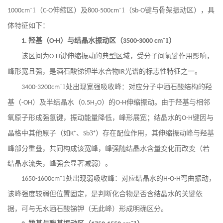
⁻1（
伸缩区）及
⁻1（
键与骨架振动区），具
1000cm
C-O
800-500cm
Sb-O
体特征如下：
羟基（
）与结晶水振动区（
⁻1）
1.
O-H
3500-3000 cm
该区间为
键伸缩振动的典型区域，受分子间氢键作用影响，
O-H
峰形宽且强，是酒石酸锑钾半水合物
光谱的标志性特征之一。
IR
⁻1处出现宽强吸收峰：对应分子中酒石酸结构的羟
3400-3200cm
基（
）及半结晶水（
₂
）的
伸缩振动。由于羟基与相邻
-OH
0.5H
O
O-H
氧原子形成强氢键，振动能量降低，峰形展宽；结晶水的
键因与
O-H
晶格中其他原子（如
⁺、
3⁺）存在配位作用，其伸缩振动峰与羟基
K
Sb
峰部分重叠，共同构成该宽峰，峰强随结晶水含量变化而改变（若
结晶水流失，峰强会显著减弱）。
⁻1处出现弱吸收峰：对应结晶水的
弯曲振动，
1650-1600cm
H-O-H
该峰强度较弱但位置固定，是判断化合物是否含结晶水的关键依
据，可与无水酒石酸锑钾（无此峰）形成明确区分。