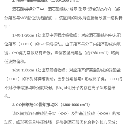
羧基与酯基振动区（
⁻1）
2.
1750-1550 cm
酒石酸锑钾分子中，酒石酸根以
“羧基
酯基”混合形态存在（部
-
分羧基与
3⁺配位形成酯键），该区间的吸收峰直接反映这一结构特
Sb
征：
⁻1处出现中等强度吸收峰：对应酒石酸结构中未配
1740-1720cm
位羧基（
）的
伸缩振动。由于羧基与分子内羟基形成内氢
-COOH
C=O
键，
键力常数略有降低，峰位较游离羧基（约
⁻1）略向
C=O
1760 cm
低波数偏移。
⁻1处出现弱吸收峰：对应羧基解离后形成的羧酸盐
1620-1580cm
（
⁻）的不对称伸缩振动。因部分羧基与
⁺形成离子键，
⁻的
-COO
K
-COO
不对称伸缩振动峰强度较弱，但可证明分子内存在离子型羧基结
构。
伸缩与
骨架振动区（
⁻1）
3. C-O
C-C
1300-1000 cm
该区间为酒石酸碳链骨架（
）及羟基连接碳（
）的振
-C-C-
-C-OH
动区，峰形密集且特征性强，是鉴别酒石酸类化合物的核心区域：