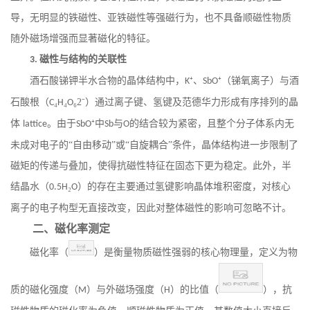
导，无明显的铁磁性、亚铁磁性等强磁行为，也不具备顺磁性物质
随外磁场增强而显著磁化的特征。
磁性与结构的关联性
3.
酒石酸锑钾半水合物的晶体结构中，
⁺、
⁺（锑氧离子）与酒
K
SbO
石酸根（
₄
₄
₆2⁻）通过离子键、氢键及范德华力形成有序排列的晶
C
H
O
体
。由于
⁺中
与
的结合较为紧密，且整个分子体系内无
lattice
SbO
Sb
O
未成对电子的“自由移动”或“自旋耦合”条件，晶体结构进一步限制了
磁矩的传递与叠加，使得抗磁性特征在固态下更为稳定。此外，半
结晶水（
₂
）的存在主要通过氢键影响晶体堆积密度，对核心
0.5H
O
离子的电子构型无直接改变，因此对整体磁性的影响可忽略不计。
二、磁化率测定
磁化率（
）是衡量物质磁性强弱的核心物理量，定义为物
质的磁化强度（
）与外磁场强度（
）的比值（
），抗
M
H