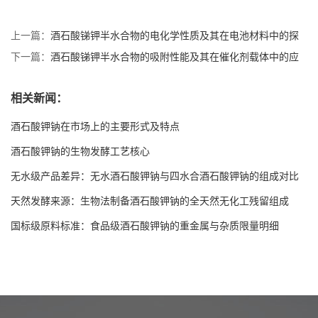
上一篇：
酒石酸锑钾半水合物的电化学性质及其在电池材料中的探
索
下一篇：
酒石酸锑钾半水合物的吸附性能及其在催化剂载体中的应
用潜力
相关新闻：
酒石酸钾钠在市场上的主要形式及特点
酒石酸钾钠的生物发酵工艺核心
无水级产品差异：无水酒石酸钾钠与四水合酒石酸钾钠的组成对比
天然发酵来源：生物法制备酒石酸钾钠的全天然无化工残留组成
国标级原料标准：食品级酒石酸钾钠的重金属与杂质限量明细