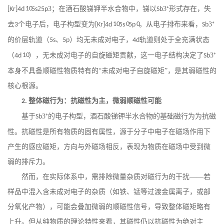
10
2
3；在酒石酸锑钾半水合物中，锑以
3⁺形式存在，失
[Kr]4d
5s
5p
Sb
去
个电子后，电子构型变为
10
0
0
。从电子排布来看，
3⁺
3
[Kr]4d
5s
5p
Sb
的价层轨道（
、
）均无未成对电子，
轨道则处于全充满状态
5s
5p
4d
（
10
），无未成对电子的自旋磁矩贡献，这一电子结构决定了
3⁺
4d
Sb
本身不具备顺磁性物质特有的“未成对电子自旋磁矩”，是其弱磁性的
核心根源。
整体磁行为：抗磁性为主，微弱顺磁性可能
2.
基于
3⁺的电子构型，酒石酸锑钾半水合物的基础磁行为为抗磁
Sb
性。抗磁性是所有物质的固有属性，源于分子中电子在磁场作用下
产生的感应磁矩，方向与外磁场相反，表现为物质在磁场中受到微
弱的排斥力。
然而，在实际体系中，需排除微量杂质对磁行为的干扰
——若
样品中混入含未成对电子的杂质（如铁、锰等过渡金属离子，或部
分氧化产物），可能会叠加微弱的顺磁性信号，导致整体磁矩略有
上升。但从纯物质的理论特性来看，其磁性仍以抗磁性为绝对主