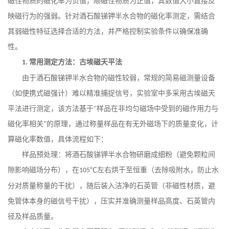
磁性物质的磁化率为负值，顺磁性物质为正值，其数值大小直接反
映磁行为的强弱。针对酒石酸锑钾半水合物的磁化率测定，需结合
其弱磁性特征选择合适的方法，并严格控制实验条件以确保准确
性。
常用测定方法：古埃磁天平法
1.
由于酒石酸锑钾半水合物的磁性较弱，常规的简易磁测量设备
（如便携式磁强计）难以精准捕捉信号，实验室中多采用古埃磁天
平法进行测定，该方法基于
“样品在非均匀磁场中受到的磁作用力与
磁化率相关”的原理，通过称量样品在有无外磁场下的质量变化，计
算磁化率数值，具体流程如下：
样品预处理：将酒石酸锑钾半水合物研磨成细粉（避免颗粒间
隙影响磁场分布），在
℃左右烘干至恒重（去除吸附水，防止水
105
分对质量称量的干扰），随后装入洁净的石英管（非磁性材质，避
免管体本身的磁信号干扰），压实并准确测量样品高度、石英管内
径及样品质量。