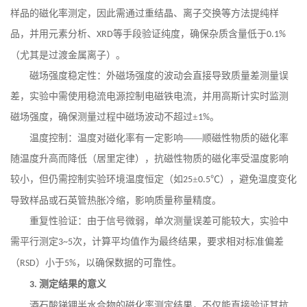
样品的磁化率测定，因此需通过重结晶、离子交换等方法提纯样
品，并用元素分析、
等手段验证纯度，确保杂质含量低于
XRD
0.1%
（尤其是过渡金属离子）。
磁场强度稳定性：外磁场强度的波动会直接导致质量差测量误
差，实验中需使用稳流电源控制电磁铁电流，并用高斯计实时监测
磁场强度，确保测量过程中磁场波动不超过
±
。
1%
温度控制：温度对磁化率有一定影响
——顺磁性物质的磁化率
随温度升高而降低（居里定律），抗磁性物质的磁化率受温度影响
较小，但仍需控制实验环境温度恒定（如
±
℃），避免温度变化
25
0.5
导致样品或石英管热胀冷缩，影响质量称量精度。
重复性验证：由于信号微弱，单次测量误差可能较大，实验中
需平行测定
次，计算平均值作为最终结果，要求相对标准偏差
3~5
（
）小于
，以确保数据的可靠性。
RSD
5%
测定结果的意义
3.
酒石酸锑钾半水合物的磁化率测定结果，不仅能直接验证其抗