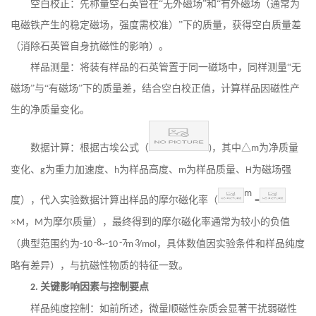
空白校正：先称量空石英管在
“无外磁场”和“有外磁场（通常为
电磁铁产生的稳定磁场，强度需校准）”下的质量，获得空白质量差
（消除石英管自身抗磁性的影响）。
样品测量：将装有样品的石英管置于同一磁场中，同样测量
“无
磁场”与“有磁场”下的质量差，结合空白校正值，计算样品因磁性产
生的净质量变化。
数据计算：根据古埃公式（
，其中△
为净质量
)
m
变化、
为重力加速度、
为样品高度、
为样品质量、
为磁场强
g
h
m
H
m
度），代入实验数据计算出样品的摩尔磁化率（
=
×
，
为摩尔质量），最终得到的摩尔磁化率通常为较小的负值
M
M
（典型范围约为
-8
-7
3
，具体数值因实验条件和样品纯度
-10
~-10
m
/mol
略有差异），与抗磁性物质的特征一致。
关键影响因素与控制要点
2.
样品纯度控制：如前所述，微量顺磁性杂质会显著干扰弱磁性