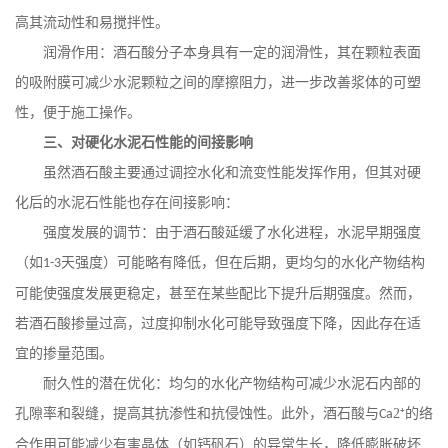
高其流动性和易搅拌性。
润滑作用：酒石酸分子本身具有一定的润滑性，其在颗粒表面
的吸附膜可减少水泥颗粒之间的摩擦阻力，进一步改善浆体的可塑
性，便于施工操作。
三、对硬化水泥石性能的间接影响
虽然酒石酸主要通过调控水化和流变性能发挥作用，但其对硬
化后的水泥石性能也存在间接影响：
强度发展的调节：由于酒石酸延缓了水化进程，水泥早期强度
（如
天强度）可能略有降低，但在后期，更均匀的水化产物结构
1-3
可能使强度发展更稳定，甚至在某些配比下提升后期强度。然而，
若酒石酸掺量过高，过度抑制水化可能导致强度下降，因此存在适
宜的掺量范围。
耐久性的潜在优化：均匀的水化产物结构可减少水泥石内部的
孔隙率和裂缝，提高其抗渗性和抗侵蚀性。此外，酒石酸与
2⁺的络
Ca
合作用可能减少有害晶体（如钙矾石）的异常生长，降低膨胀破坏