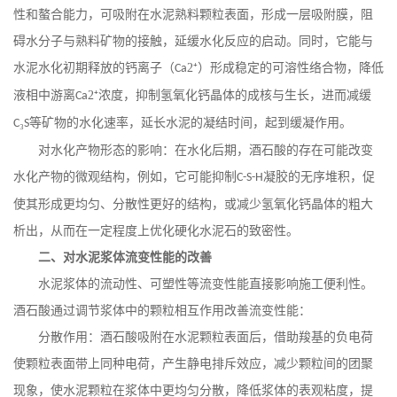
性和螯合能力，可吸附在水泥熟料颗粒表面，形成一层吸附膜，阻
碍水分子与熟料矿物的接触，延缓水化反应的启动。同时，它能与
水泥水化初期释放的钙离子（
2⁺）形成稳定的可溶性络合物，降低
Ca
液相中游离
2⁺浓度，抑制氢氧化钙晶体的成核与生长，进而减缓
Ca
₃
等矿物的水化速率，延长水泥的凝结时间，起到缓凝作用。
C
S
对水化产物形态的影响：在水化后期，酒石酸的存在可能改变
水化产物的微观结构，例如，它可能抑制
凝胶的无序堆积，促
C-S-H
使其形成更均匀、分散性更好的结构，或减少氢氧化钙晶体的粗大
析出，从而在一定程度上优化硬化水泥石的致密性。
二、对水泥浆体流变性能的改善
水泥浆体的流动性、可塑性等流变性能直接影响施工便利性。
酒石酸通过调节浆体中的颗粒相互作用改善流变性能：
分散作用：酒石酸吸附在水泥颗粒表面后，借助羧基的负电荷
使颗粒表面带上同种电荷，产生静电排斥效应，减少颗粒间的团聚
现象，使水泥颗粒在浆体中更均匀分散，降低浆体的表观粘度，提