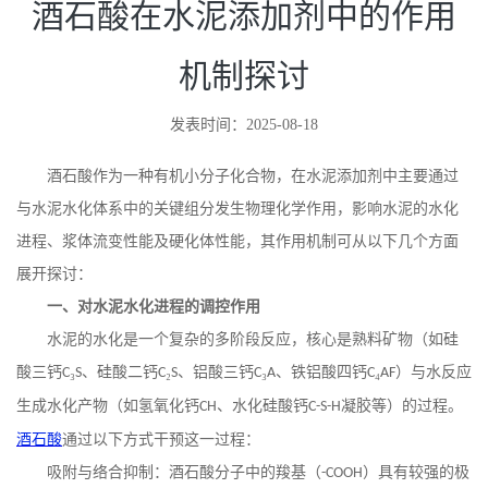
酒石酸在水泥添加剂中的作用
机制探讨
发表时间：2025-08-18
酒石酸作为一种有机小分子化合物，在水泥添加剂中主要通过
与水泥水化体系中的关键组分发生物理化学作用，影响水泥的水化
进程、浆体流变性能及硬化体性能，其作用机制可从以下几个方面
展开探讨：
一、对水泥水化进程的调控作用
水泥的水化是一个复杂的多阶段反应，核心是熟料矿物（如硅
酸三钙
₃
、硅酸二钙
₂
、铝酸三钙
₃
、铁铝酸四钙
₄
）与水反应
C
S
C
S
C
A
C
AF
生成水化产物（如氢氧化钙
、水化硅酸钙
凝胶等）的过程。
CH
C-S-H
酒石酸
通过以下方式干预这一过程：
吸附与络合抑制：酒石酸分子中的羧基（
）具有较强的极
-COOH