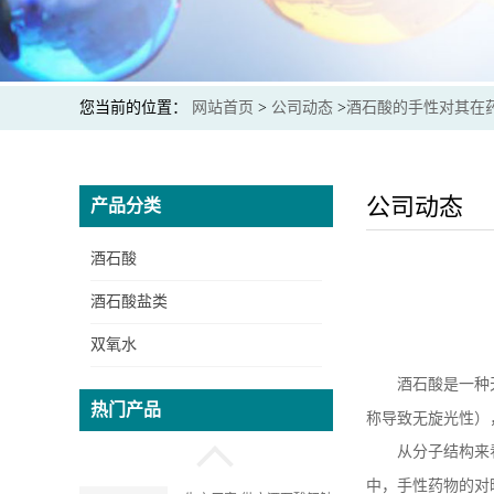
酒石酸钾钠生产厂家 提供
出口商检通关单 价格实惠
您当前的位置：
网站首页
>
公司动态
>
酒石酸的手性对其在
生产厂家 供应 食品级 酒
石酸 资质齐全
公司动态
产品分类
酒石酸
生产厂家 供应酒石酸氢钾
酒石酸盐类
质量保证 价格实惠
双氧水
酒石酸是一种
生产厂家 供应酒石酸锑钾
热门产品
质量保证 可提供出口通关
称导致无旋光性）
单和商检
从分子结构来
中，手性药物的对