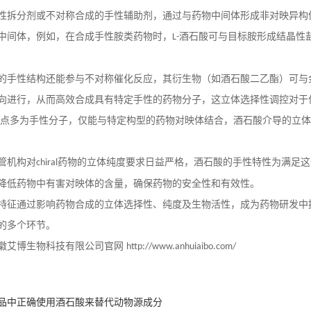
性拆分剂或不对称合成的手性辅助剂，通过与药物中间体形成非对映异构
中间体，例如，在合成手性胺类药物时，
酒石酸可与目标胺形成结晶性
L-
的手性结构还能参与不对称催化反应，其衍生物（如酒石酸二乙酯）可与
向进行，从而高效合成具有特定手性的药物分子，这立体选择性调控对于
靶点多为手性分子，仅能与特定构型的药物对映体结合，酒石酸介导的立
管机构对
药物的立体纯度要求日益严格，酒石酸的手性特性为满足这
chiral
降低药物中有害对映体的含量，确保药物的安全性和有效性。
特征通过影响药物合成的立体选择性、纯度及生物活性，成为药物研发中
的多个环节。
徽艾博生物科技有限公司官网
http://www.anhuiaibo.com/
品中正确使用酒石酸来替代动物源成分