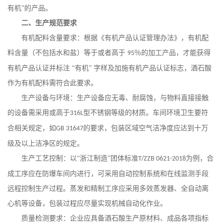
有机”的产品。
二、
生产规范要求
有机配料含量要求：根据《有机产品认证管理办法》，有机配
料含量（不包括水和盐）等于或者高于
％的加工产品，才能获得
95
有机产品认证并标注 “有机” 字样及加施有机产品认证标志，酒石酸
作为有机配料需符合此要求。
生产设备与环境：生产设备应无毒、耐腐蚀，与物料直接接触
的设备需采用或高于
型不锈钢等级的材质。车间环境卫生要符
316L
合相关规定，如
的要求，包装区域空气洁净度应达到十万
GB 31647
级及以上洁净区的规定。
生产工艺控制：以
“浙江制造”团体标准
为例，合
T/ZZB 0621-2018
成工序应在防爆车间内进行，可采用自动控制系统和在线监测手段
远程控制生产过程。蒸发和精制工序应采用多效蒸发器、全自动离
心机等设备，包装过程应尽量实现机械自动化作业。
质量检测要求：企业应具备酒石酸生产原材料、成品各项指标