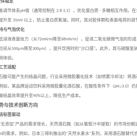
胶体稳定
准调节体系
值（通常控制在
），优化蛋白质
多糖相互作用。在
pH
2.8-3.2
-
值提升至
以上，防止蛋白质絮凝。同时，其对胶体颗粒表面电荷的调
35mV
持与气泡优化
低溶液表面张力（从
降至
），促进二氧化碳微气泡的形成
72mN/m
68mN/m
粒径从
μ
降至
μ
），提升饮用时的“沙口感”。此外，其与碳酸氢
500
m
300
m
用体验。
工艺适配
石酸可能产生的结晶问题，行业采用微胶囊化技术（如喷雾冷却法）将酒
例如，某品牌运动饮料采用微胶囊化酒石酸，在酸性条件下（
≤
）仍
pH
3.0
酸结晶效率提升至
以上，降低生产成本。
90%
势与技术创新方向
洁标签驱动
“无添加”产品的需求增长，天然酒石酸（如从葡萄汁中提取）的市场份额
的需求，例如，日本三得利推出的“天然水素水”系列，采用酒石酸替代
%