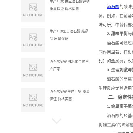
生产厂家 供应酒石酸钾钠
酒石酸
的酸味
质量保证 价格实惠
补，例如，在葡萄
味可乐）中替代部
生产厂家DL-酒石酸 结晶
甜味平衡与
2.
品 质量保证
酒石酸可通过
同作用显著：在柑
甜）的金属感，改
酒石酸钾钠四水化合物生
产厂家
生理刺激与
3.
酒石酸的高离
生理反应尤其适用
酒石酸钾钠生产厂家 质量
二、稳定性
保证 价格实惠
金属离子螯
1.
酒石酸的羟基
食品级酒石酸 生产厂家
将维生素
的降解
C
结晶品 质量保证