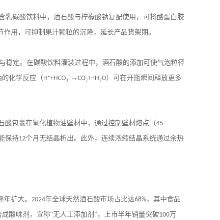
含乳碳酸饮料中，酒石酸与柠檬酸钠复配使用，可将酪蛋白胶
节作用，可抑制果汁颗粒的沉降，延长产品货架期。
与稳定。在碳酸饮料灌装过程中，酒石酸的添加可使气泡粒径
钠的化学反应（
⁺
₃⁻→
₂↑
₂
）可在开瓶瞬间释放更多
H
+HCO
CO
+H
O
石酸包裹在氢化植物油壁材中，通过控制壁材熔点（
45-
能保持
个月无结晶析出。此外，连续浓缩结晶系统通过余热
12
逐年扩大。
年全球天然酒石酸市场占比达
，其中食品
2024
68%
合成酸味剂，宣称“无人工添加剂”，上市半年销量突破
万
100