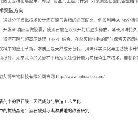
托政策支持拓展应用。印度
“食品加工振兴计划” 对采购酒石酸的企业给
术突破方向
：通过分子模拟技术设计酒石酸与香精的
适宜
配比，例如利用
分析
GC-MS
：开发
响应型微胶囊，使酒石酸在饮料开封后逐步释放，延长风味持久
pH
：将酒石酸与超高压处理（
）结合，在杀灭微生物的同时保留天然风
HPP
饮料中的应用革新，本质上是天然成分替代、风味科学深化与工艺技术升
续提升。未来竞争的关键在于精准风味设计能力与绿色生产技术，能够将
徽艾博生物科技有限公司官网
http://www.anhuiaibo.com/
清剂中的酒石酸：天然成分与酿造工艺优化
中的抗结晶剂：酒石酸对冰淇淋质地的改善研究