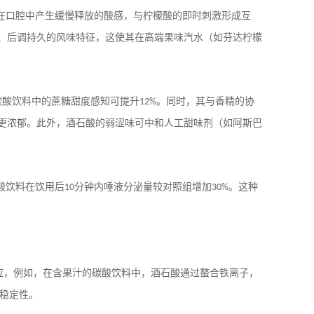
在口腔中产生缓慢释放的酸感，与柠檬酸的即时刺激形成互
、后调持久的风味特征，这使其在高端果味汽水（如芬达柠檬
碳酸饮料中的蔗糖甜度感知可提升
。同时，其与香精的协
12%
更浓郁。此外，酒石酸的弱涩味可中和人工甜味剂（如阿斯巴
酸饮料在饮用后
分钟内唾液分泌量较对照组增加
。这种
10
30%
应，例如，在含果汁的碳酸饮料中，酒石酸通过螯合铁离子，
稳定性。