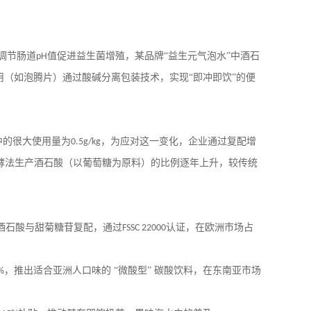
调节肠道
值促进益生菌增殖，某品牌“益生元气泡水”中酒石
pH
（如泡腾片）通过酸碱分离包装技术，实现“即冲即饮”的便
中的很大使用量为
，为应对这一变化，企业通过复配增
0.5g/kg
酵法生产酒石酸（以葡萄糖为原料）的比例逐年上升，较传统
用酒石酸与甜菊糖苷复配，通过
认证，在欧洲市场占
FSSC 22000
，推出适合亚洲人口味的 “微酸型” 碳酸饮料，在东南亚市场
%