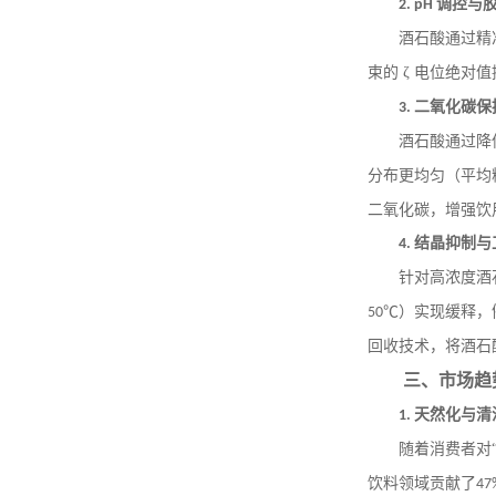
调控与
2. pH
酒石酸通过精
酒石酸锑钾生产企业 质量
束的 ζ 电位绝对
保证 可提供出口通关单和
二氧化碳保
3.
商检
酒石酸通过降
分布更均匀（平均
二氧化碳，增强饮
结晶抑制与
4.
针对高浓度酒
℃）实现缓释，
50
回收技术，将酒石
三、市场趋
天然化与清
1.
随着消费者对
饮料领域贡献了
47