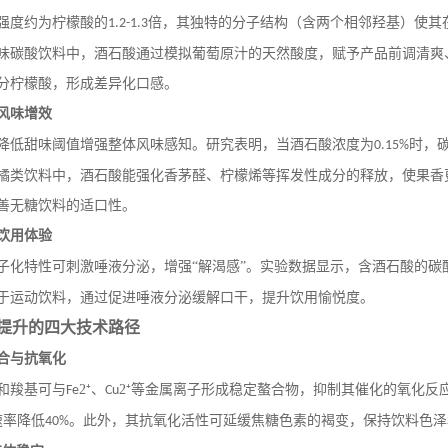
强度约为柠檬酸的
倍，其独特的分子结构（含两个相邻羟基）使其
1.2-1.3
味碳酸饮料中，酒石酸通过模拟葡萄原汁的天然酸度，赋予产品前调清爽
分柠檬酸，形成差异化口感。
风味增效
降低甜味阈值增强整体风味感知。研究表明，当酒石酸浓度为
时，
0.15%
橘类饮料中，酒石酸能强化香茅醛、柠檬烯等挥发性成分的释放，使果香
善无糖饮料的适口性。
饮用体验
子化特性可刺激唾液分泌，增强
“解渴感”。实验数据显示，含酒石酸的碳
于运动饮料，通过促进唾液分泌缓解口干，提升饮用愉悦度。
提升的四大技术路径
合与抗氧化
和羧基可与
2⁺、
2⁺等金属离子形成稳定螯合物，抑制其催化的氧化反
Fe
Cu
速率降低
。此外，其抗氧化活性可延缓焦糖色素的褐变，保持饮料色泽
40%