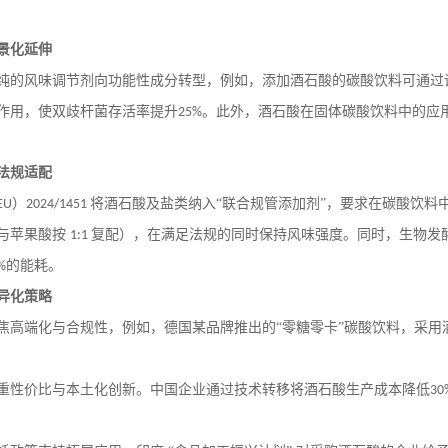
景化延伸
纯的风味调节剂向功能性成分转型，例如，添加酒石酸的碳酸饮料可通过
作用，使双歧杆菌存活率提升
。此外，酒石酸在固体碳酸饮料中的应用
25%
法规适配
）
将酒石酸及盐类纳入“联合规管添加剂”，要求在碳酸饮料
EU
2024/1451
与苹果酸按
复配），在满足法规的同时保持风味强度。同时，生物发
1:1
的能耗。
%
异化策略
焦高端化与合规性，例如，德国某品牌推出的
“零糖零卡”碳酸饮料，采
重性价比与本土化创新。中国企业通过技术转移将酒石酸生产成本降低
30