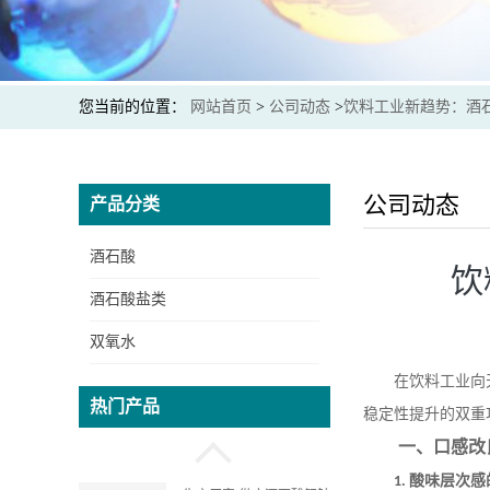
酒石酸钾钠生产厂家 提供
出口商检通关单 价格实惠
您当前的位置：
网站首页
>
公司动态
>
饮料工业新趋势：酒
生产厂家 供应 食品级 酒
石酸 资质齐全
公司动态
产品分类
酒石酸
饮
生产厂家 供应酒石酸氢钾
酒石酸盐类
质量保证 价格实惠
双氧水
在饮料工业向
生产厂家 供应酒石酸锑钾
热门产品
质量保证 可提供出口通关
稳定性提升的双重
单和商检
一、口感改
酸味层次感
1.