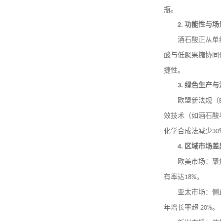
瓶。
功能性与场
2.
酒石酸正从单
酸与低聚果糖协同
捷性。
绿色生产与
3.
欧盟新法规（
效技术（如酒石酸
化学合成法减少
30
区域市场差
4.
欧美市场：聚
有率达
。
18%
亚太市场：侧
年增长率超
。
20%