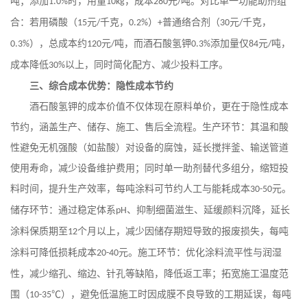
吨；添加
时，用量
，成本
元
吨。对比单一功能助剂组
1.0%
10kg
280
/
合：若用磷酸（
元
千克，
）
普通络合剂（
元
千克，
15
/
0.2%
+
30
/
），总成本约
元
吨，而酒石酸氢钾
添加量仅
元
吨，
0.3%
120
/
0.3%
84
/
成本降低
以上，同时简化配方、减少投料工序。
30%
三、综合成本优势：隐性成本节约
酒石酸氢钾的成本价值不仅体现在原料单价，更在于隐性成本
节约，涵盖生产、储存、施工、售后全流程。生产环节：其温和酸
性避免无机强酸（如盐酸）对设备的腐蚀，延长搅拌釜、输送管道
使用寿命，减少设备维护费用；同时单一助剂替代多组分，缩短投
料时间，提升生产效率，每吨涂料可节约人工与能耗成本
元。
30-50
储存环节：通过稳定体系
、抑制细菌滋生、延缓颜料沉降，延长
pH
涂料保质期至
个月以上，减少因储存期短导致的报废损失，每吨
12
涂料可降低损耗成本
元。施工环节：优化涂料流平性与润湿
20-40
性，减少缩孔、缩边、针孔等缺陷，降低返工率；拓宽施工温度范
围（
℃），避免低温施工时因成膜不良导致的工期延误，每吨
10-35