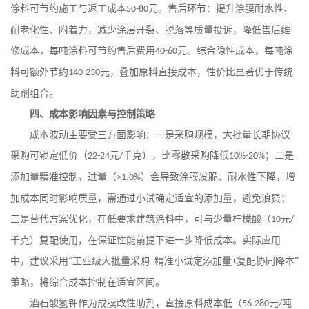
涂料可节约施工与返工成本
元。售后环节：提升涂膜耐水性、
50-80
耐老化性、附着力，减少涂层开裂、脱落等质量投诉，降低售后维
修成本，每吨涂料可节约售后费用
元。综合隐性成本，每吨涂
40-60
料可额外节约
元，叠加原料直接成本，性价比显著优于传统
140-230
助剂组合。
四、成本影响因素与控制策略
成本波动主要受三方面影响：一是采购规模，大批量长期协议
采购可锁定低价（
元
千克），比零散采购降低
；二是
22-24
/
10%-20%
添加量精准控制，过量（
）会导致涂膜发脆、耐水性下降，增
>1.0%
加成本同时影响质量，需通过小试确定适宜的添加量，避免浪费；
三是替代方案优化，在低要求建筑涂料中，可与少量柠檬酸（
元
10
/
千克）复配使用，在保证性能前提下进一步降低成本。实际应用
中，建议采用“工业级大批量采购
精准小试定添加量
复配协同降本”
+
+
策略，将综合成本控制在适宜区间。
酒石酸氢钾作为成膜改性助剂，直接原料成本低（
元
吨
56-280
/