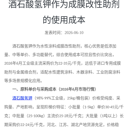
酒石酸氢钾作为成膜改性助剂
的使用成本
发表时间：2026-06-10
酒石酸氢钾作为水性涂料成膜改性助剂，核心优势是低添加
量、中等单价、多功能替代，综合使用成本可控且性价比突出，
年
月工业级主流采购价为
元
千克，远低于进口专用成膜
2026
6
22
-
35
/
助剂与金属络合剂，适配水性建筑涂料、木器涂料、工业防腐涂料
等多场景规模化应用。
一、原料单价与采购成本（
年
月市场行情）
2026
6
酒石酸氢钾
（
工业级，
桶包装）价格受纯度、采
98%-99%
25kg/
购量、产地影响，呈现阶梯价特征：小批量（
）单价
元
千
1-5kg
30-45
/
克；中批量（
）主流价
元
千克；大批量（
吨以上）长
25-100kg
25-28
/
1
期采购价
元
千克，河北、江苏、湖北产地货源充足，价格稳
22-24
/