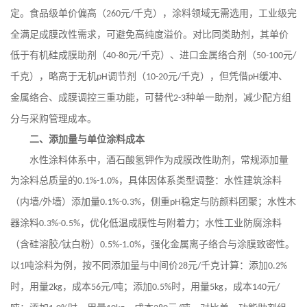
定。食品级单价偏高（
元
千克），涂料领域无需选用，工业级完
260
/
全满足成膜改性需求，可避免高纯度溢价。对比同类助剂，其单价
低于有机硅成膜助剂（
元
千克）、进口金属络合剂（
元
40-80
/
50-100
/
千克），略高于无机
调节剂（
元
千克），但凭借
缓冲、
pH
10-20
/
pH
金属络合、成膜调控三重功能，可替代
种单一助剂，减少配方组
2-3
分与采购管理成本。
二、添加量与单位涂料成本
水性涂料体系中，酒石酸氢钾作为成膜改性助剂，常规添加量
为涂料总质量的
，具体因体系类型调整：水性建筑涂料
0.1%-1.0%
（内墙
外墙）添加量
，侧重
稳定与防颜料团聚；水性木
/
0.1%-0.3%
pH
器涂料
，优化低温成膜性与附着力；水性工业防腐涂料
0.3%-0.5%
（含硅溶胶
钛白粉）
，强化金属离子络合与涂膜致密性。
/
0.5%-1.0%
以
吨涂料为例，按不同添加量与中间价
元
千克计算：添加
1
28
/
0.2%
时，用量
，成本
元
吨；添加
时，用量
，成本
元
2kg
56
/
0.5%
5kg
140
/